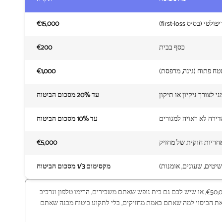
 (בסיס first-loss)
€15,000
כסף בבית
€200
ח פתוח (גינה, מרפסת)
€1,000
מני לצורך ניקיון או תיקון
עד 20% מסכום הביטוח
דירה לא ראויה למגורים
עד 10% מסכום הביטוח
חריות חוקית של מחזיק
€5,000
שיטים, שעונים, אומנות)
מקסימום 1/3 מסכום הביטוח
אם התכולה שלכם שווה יותר מ-€50,000, או שיש לכם גם בית נופש שאתם משכירים, הרימו טלפון ונרכיב
ת הכיסוי למה שאתם באמת מחזיקים, בלי לתקוע ביטוח מבנה שאתם