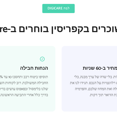
למה DIGICARE
רים בקפריסין בוחרים ב-DigiCare
ב-60 שניות
הנחות חבילה
. בלי שדה של ערך מבנה, בלי
לוונטיות על הנכס. תגידו לנו את
החבילה המשולבת. רוב לקוחות הש
ה ואת המחוז שלכם, והפרמיה
שלנו בלימסול ובפאפוס עושים בדיוק
ת הדואר תוך דקות.
בדרך כלל אחרי התביעה הראשונה.