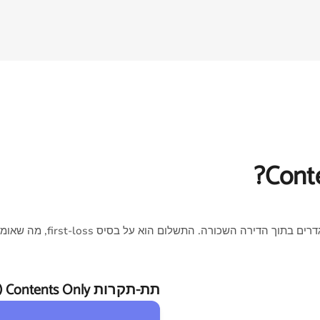
פוליסת Contents Only מגנה על הרכוש שלכם מפני סיכונים מוגדרים בתוך הדירה השכורה. התשלום הוא על בסיס rst-loss
תת-תקרות Contents Only (אומת מתוך IPID של הפוליסה)