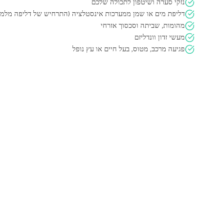
נזקי סערה ושיטפון לתכולה שלכם
דליפת מים או שמן ממערכות אינסטלציה (התרחיש של דליפה מלמ
מהומות, שביתה וסכסוך אזרחי
מעשי זדון וונדליזם
פגיעה מרכב, מטוס, בעל חיים או עץ נופל