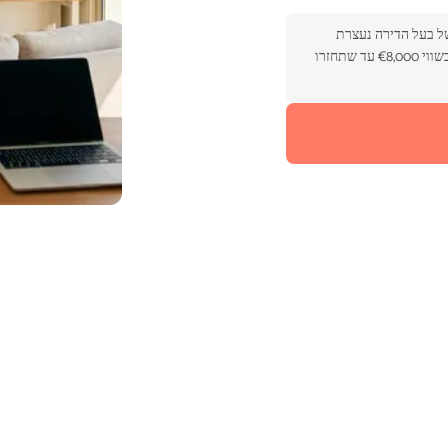
של בעל הדירה נעצרת
בקירות. צינור שמתפוצץ בדירה שמעליכם יכול למחוק ציוד אלקטרוני בשווי €8,000 עד שתחזרו