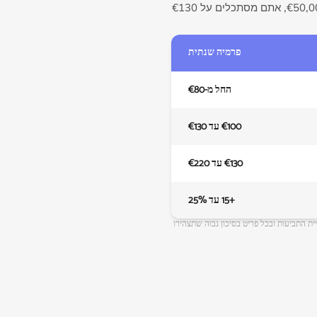
יושב בקצה הנמוך סביב €80 בשנה. אם יש לכם ציוד אלקטרוני רציני או תכשיטים ואתם צריכים כיסוי של €50,000, אתם מסתכלים על €130
פרמיה שנתית
החל מ-€80
€100 עד €130
€130 עד €220
+15 עד 25%
כם תלוי במחוז, בגיל המבנה, בהיסטוריית התביעות ובכל פריט בסיכון גבוה שתצהירו