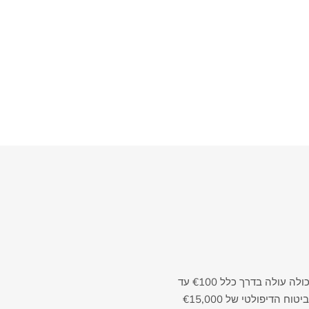
שואלים אותי את זה כל שבוע, והתשובה הכנה היא שזה תלוי במה שיש לכם. עבור שוכר בקפריסין, ביטוח תכולה עולה בדרך כלל €100 עד
€130 בשנה עבור €30,000 של רכוש מבוטח (מקור: SST Insurance Consultant אוגוסט 2025). סכום הביטוח הדיפולטי של €15,000