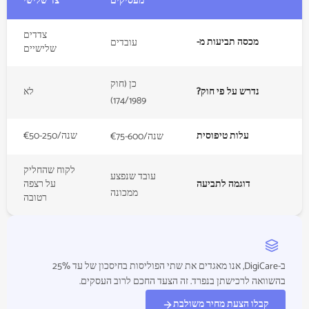
מעסיקים
צד שלישי
צדדים
מכסה תביעות מ-
עובדים
שלישיים
כן (חוק
נדרש על פי חוק?
לא
174/1989)
עלות טיפוסית
‎€50‎-250/שנה
‎€75‎-600/שנה
לקוח שהחליק
עובד שנפצע
דוגמה לתביעה
על רצפה
ממכונה
רטובה
ב-DigiCare, אנו מאגדים את שתי הפוליסות בחיסכון של עד 25%
בהשוואה לרכישתן בנפרד. זה הצעד החכם לרוב העסקים.
קבלו הצעת מחיר משולבת