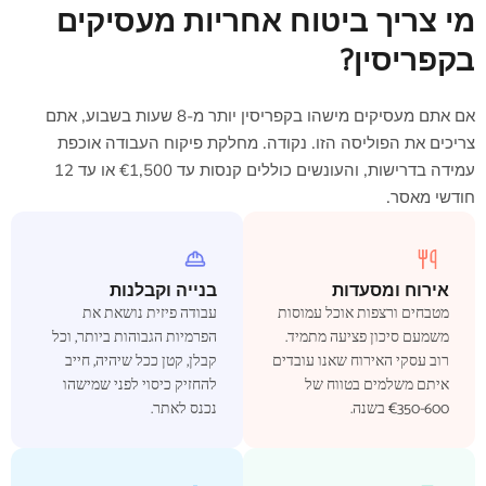
מי צריך ביטוח אחריות מעסיקים
בקפריסין?
אם אתם מעסיקים מישהו בקפריסין יותר מ-8 שעות בשבוע, אתם
צריכים את הפוליסה הזו. נקודה. מחלקת פיקוח העבודה אוכפת
עמידה בדרישות, והעונשים כוללים קנסות עד ‎€1,500‎ או עד 12
חודשי מאסר.
אירוח ומסעדות
בנייה וקבלנות
מטבחים ורצפות אוכל עמוסות
עבודה פיזית נושאת את
משמעם סיכון פציעה מתמיד.
הפרמיות הגבוהות ביותר, וכל
רוב עסקי האירוח שאנו עובדים
קבלן, קטן ככל שיהיה, חייב
איתם משלמים בטווח של
להחזיק כיסוי לפני שמישהו
‎€350‎-600 בשנה.
נכנס לאתר.