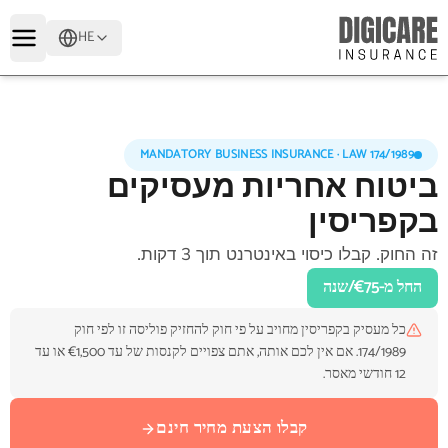
HE
MANDATORY BUSINESS INSURANCE · LAW 174/1989
ביטוח אחריות מעסיקים
בקפריסין
זה החוק. קבלו כיסוי באינטרנט תוך 3 דקות.
החל מ-‎€75‎/שנה
כל מעסיק בקפריסין מחויב על פי חוק להחזיק פוליסה זו לפי חוק
174/1989. אם אין לכם אותה, אתם צפויים לקנסות של עד ‎€1,500‎ או עד
12 חודשי מאסר.
קבלו הצעת מחיר חינם