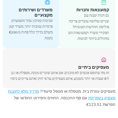
קמעונאות וחנויות
משרדים ושירותים
מקצועיים
גם חנות קטנה עם
סביבות בסיכון נמוך משמעותן
שניים-שלושה עובדים צריכה
פרמיות נמוכות יותר. משרד קטן
פוליסה. החדשות הטובות?
משלם בדרך כלל פחות מ-‎€200‎
תפקידי משרד וקמעונאות הם
בשנה.
מהזולים ביותר לביטוח.
מעסיקים ביתיים
זה מה שתופס אנשים לא מוכנים. אם אתם שוכרים מנקה, מטפלת או גנן
ל-8 שעות או יותר בשבוע, אתם מעסיקים על פי חוק ואתם צריכים כיסוי.
מעסיקים עוזרת בית, מטפלת או מטפל סיעודי?
מדריך מלא לחובות
מעסיק בקפריסין
עם סף ההכנסה, החוזים והפירוט החודשי של
הפרשת €123.51.