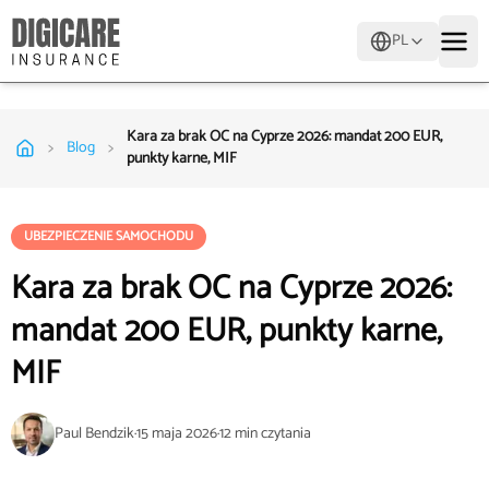
PL
Kara za brak OC na Cyprze 2026: mandat 200 EUR,
>
>
Blog
punkty karne, MIF
UBEZPIECZENIE SAMOCHODU
Kara za brak OC na Cyprze 2026:
mandat 200 EUR, punkty karne,
MIF
Paul Bendzik
·
15 maja 2026
·
12
min czytania