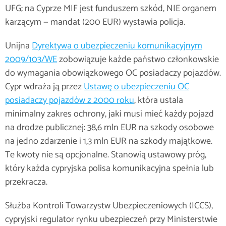
UFG; na Cyprze MIF jest funduszem szkód, NIE organem
karzącym — mandat (200 EUR) wystawia policja.
Unijna
Dyrektywa o ubezpieczeniu komunikacyjnym
2009/103/WE
zobowiązuje każde państwo członkowskie
do wymagania obowiązkowego OC posiadaczy pojazdów.
Cypr wdraża ją przez
Ustawę o ubezpieczeniu OC
posiadaczy pojazdów z 2000 roku
, która ustala
minimalny zakres ochrony, jaki musi mieć każdy pojazd
na drodze publicznej: 38,6 mln EUR na szkody osobowe
na jedno zdarzenie i 1,3 mln EUR na szkody majątkowe.
Te kwoty nie są opcjonalne. Stanowią ustawowy próg,
który każda cypryjska polisa komunikacyjna spełnia lub
przekracza.
Służba Kontroli Towarzystw Ubezpieczeniowych (ICCS),
cypryjski regulator rynku ubezpieczeń przy Ministerstwie