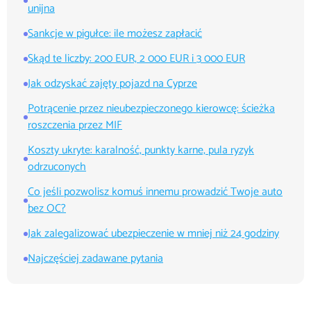
unijna
Sankcje w pigułce: ile możesz zapłacić
Skąd te liczby: 200 EUR, 2 000 EUR i 3 000 EUR
Jak odzyskać zajęty pojazd na Cyprze
Potrącenie przez nieubezpieczonego kierowcę: ścieżka
roszczenia przez MIF
Koszty ukryte: karalność, punkty karne, pula ryzyk
odrzuconych
Co jeśli pozwolisz komuś innemu prowadzić Twoje auto
bez OC?
Jak zalegalizować ubezpieczenie w mniej niż 24 godziny
Najczęściej zadawane pytania