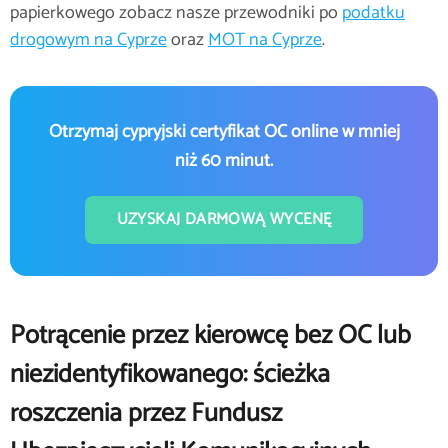
papierkowego zobacz nasze przewodniki po
podatku
drogowym na Cyprze
oraz
MOT na Cyprze
.
Otrzymaj cypryjski certyfikat OC online w mniej
niż 60 minut.
UZYSKAJ DARMOWĄ WYCENĘ
Potrącenie przez kierowcę bez OC lub
niezidentyfikowanego: ścieżka
roszczenia przez Fundusz