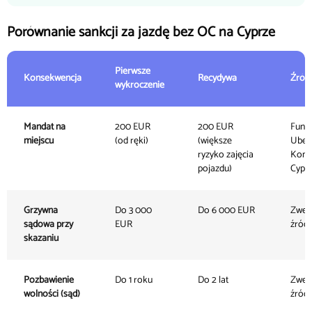
Porównanie sankcji za jazdę bez OC na Cyprze
Pierwsze
Konsekwencja
Recydywa
Źród
wykroczenie
Mandat na
200 EUR
200 EUR
Fund
miejscu
(od ręki)
(większe
Ubezp
ryzyko zajęcia
Komu
pojazdu)
Cypru
Grzywna
Do 3 000
Do 6 000 EUR
Zwer
sądowa przy
EUR
źród
skazaniu
Pozbawienie
Do 1 roku
Do 2 lat
Zwer
wolności (sąd)
źród