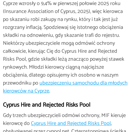
Cyprze wzrosły o 9,4% w pierwszej połowie 2025 roku
(Insurance Association of Cyprus, 2025), więc kierowca
po skazaniu robi zakupy na rynku, który i tak jest już
rozgrzany inflacją. Spodziewaj się istotnego obciążenia
składki na odnowieniu, gdy skazanie trafi do rejestru.
Niektórzy ubezpieczyciele mogą odmówić ochrony
całkowicie, kierując Cię do Cyprus Hire and Rejected
Risks Pool, gdzie składki leżą znacząco powyżej stawek
rynkowych. Młodzi kierowcy ciągną najcięższe
obciążenia, dlatego opisujemy ich osobno w naszym
przewodniku po
ubezpieczeniu samochodu dla młodych
kierowców na Cyprze
.
Cyprus Hire and Rejected Risks Pool
Gdy trzech ubezpieczycieli odmówi ochrony, MIF kieruje
kierowcę do
Cyprus Hire and Rejected Risks Pool
,
obsługiwanej przez cypool.net. Czterostopniowa ścieżka