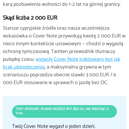
karą pozbawienia wolności do 1-2 lat na górnej granicy.
Skąd liczba 2 000 EUR
Starsze cypryjskie źródła oraz nasza wcześniejsza
wskazówka o Cover Note przywołują kwotę 2 000 EUR w
nieco innym kontekście ustawowym — chodzi o wygasłą
ochronę tymczasową. Tamten przewodnik tłumaczy
pułapkę czasu:
wygasły Cover Note traktowany jest jak
brak ubezpieczenia
, a maksymalna grzywna w tym
scenariuszu poprzedza obecne stawki 3 000 EUR / 6
000 EUR stosowane w sprawach o jazdę bez OC.
TRZY SPOSOBY, W JAKIE MOŻESZ BYĆ BEZ OC, NIE WIEDZĄC O
TYM:
Twój Cover Note wygasł o jeden dzień;