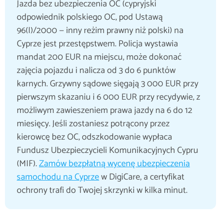
Jazda bez ubezpieczenia OC (cypryjski
odpowiednik polskiego OC, pod Ustawą
96(I)/2000 — inny reżim prawny niż polski) na
Cyprze jest przestępstwem. Policja wystawia
mandat 200 EUR na miejscu, może dokonać
zajęcia pojazdu i nalicza od 3 do 6 punktów
karnych. Grzywny sądowe sięgają 3 000 EUR przy
pierwszym skazaniu i 6 000 EUR przy recydywie, z
możliwym zawieszeniem prawa jazdy na 6 do 12
miesięcy. Jeśli zostaniesz potrącony przez
kierowcę bez OC, odszkodowanie wypłaca
Fundusz Ubezpieczycieli Komunikacyjnych Cypru
(MIF).
Zamów bezpłatną wycenę ubezpieczenia
samochodu na Cyprze
w DigiCare, a certyfikat
ochrony trafi do Twojej skrzynki w kilka minut.