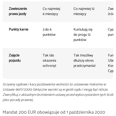
Zawieszenie
Co najmniej
Co najmniej 12
Zwer
prawa jazdy
6 miesięcy
miesięcy
źród
Punkty karne
3 do 6
Kumulują się
Cypry
punktów
do progu 12
punk
punktów
Zajęcie
Tak (do
Tak (możliwy
Fund
pojazdu
okazania
dłuższy okres
Ubezp
ochrony)
przetrzymania)
Komu
Cypru
Grzywny sądowe i kary pozbawienia wolności to ustawowe maksima w
Ustawie 96(I)/2000; faktyczne wyroki są w gestii sądu i mogą być niższe.
Zweryfikuj z aktualnym brzmieniem ustawy przed wykorzystaniem tych liczb
jako porady prawnej.
Mandat 200 EUR obowiązuje od 1 października 2020