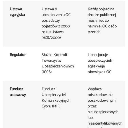
Ustawa
Ustawa o
Każdy pojazd na
cypryjska
ubezpieczeniu OC
drodze publicznej
posiadaczy
musi mieć co
pojazdów z 2000
najmniej OC osób
roku (Ustawa
trzecich
96(I)/2000)
Regulator
Służba Kontroli
Licencjonuje
Towarzystw
ubezpieczycieli;
Ubezpieczeniowych
egzekwuje
(ICCS)
obowiązek OC
Fundusz
Fundusz
Wypłaca
ustawowy
Ubezpieczycieli
odszkodowania
Komunikacyjnych
poszkodowanym
Cypru (MIF)
przez
nieubezpieczonych
lub
niezidentyfikowanych