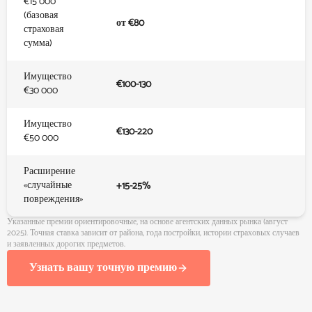
€15 000
(базовая
от €80
страховая
сумма)
Имущество
€100-130
€30 000
Имущество
€130-220
€50 000
Расширение
«случайные
+15-25%
повреждения»
Указанные премии ориентировочные, на основе агентских данных рынка (август
2025). Точная ставка зависит от района, года постройки, истории страховых случаев
и заявленных дорогих предметов.
Узнать вашу точную премию