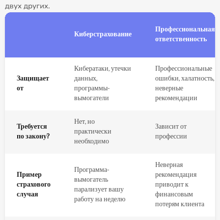
двух других.
Профессиональная
Киберстрахование
ответственность
Кибератаки, утечки
Профессиональные
Защищает
данных,
ошибки, халатность,
от
программы-
неверные
вымогатели
рекомендации
Нет, но
Требуется
Зависит от
практически
по закону?
профессии
необходимо
Неверная
Программа-
Пример
рекомендация
вымогатель
страхового
приводит к
парализует вашу
случая
финансовым
работу на неделю
потерям клиента