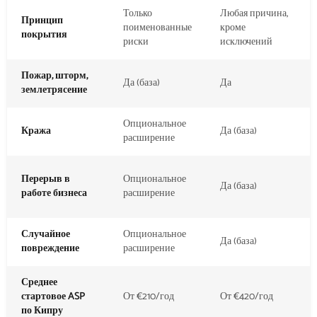
Только
Любая причина,
Принцип
поименованные
кроме
покрытия
риски
исключений
Пожар, шторм,
Да (база)
Да
землетрясение
Опциональное
Кража
Да (база)
расширение
Перерыв в
Опциональное
Да (база)
работе бизнеса
расширение
Случайное
Опциональное
Да (база)
повреждение
расширение
Среднее
стартовое ASP
От €210/год
От €420/год
по Кипру