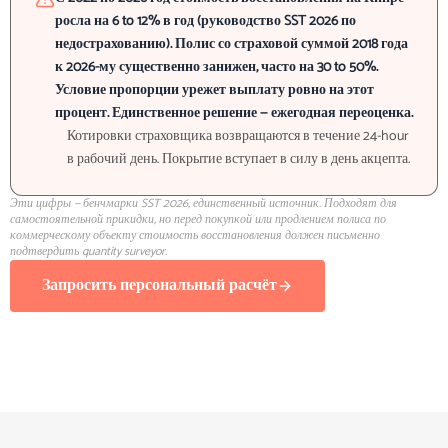
росла на 6 to 12% в год (руководство SST 2026 по
недострахованию). Полис со страховой суммой 2018 года
к 2026-му существенно занижен, часто на 30 to 50%.
Условие пропорции урежет выплату ровно на этот
процент. Единственное решение — ежегодная переоценка.
Котировки страховщика возвращаются в течение 24-hour
в рабочий день. Покрытие вступает в силу в день акцепта.
Эти цифры — бенчмарки SST 2026, единственный источник. Подходят для
самостоятельной прикидки, но перед покупкой или продлением полиса по
коммерческому объекту стоимость восстановления должен письменно
подтвердить quantity surveyor.
Запросить персональный расчёт