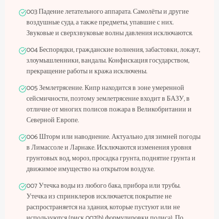
003 Падение летательного аппарата. Самолёты и другие
воздушные суда, а также предметы, упавшие с них.
Звуковые и сверхзвуковые волны давления исключаются.
004 Беспорядки, гражданские волнения, забастовки, локаут,
злоумышленники, вандалы. Конфискация государством,
прекращение работы и кража исключены.
005 Землетрясение. Кипр находится в зоне умеренной
сейсмичности, поэтому землетрясение входит в БАЗУ, в
отличие от многих полисов пожара в Великобритании и
Северной Европе.
006 Шторм или наводнение. Актуально для зимней погоды
в Лимассоле и Ларнаке. Исключаются изменения уровня
грунтовых вод, мороз, просадка грунта, поднятие грунта и
движимое имущество на открытом воздухе.
007 Утечка воды из любого бака, прибора или трубы.
Утечка из спринклеров исключается; покрытие не
распространяется на здания, которые пустуют или не
используются (риск 007(b) формулировки полиса). По