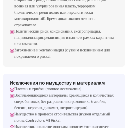
вторжение, гражданская война, восстание, революция,
военная или узурпированная власть, терроризм
(политически, религиозно или идеологически
мотивированный). Бремя доказывания лежит на
страхователе.
Политический риск: конфискация, экспроприация,
национализация, реквизиция, изъятие в рамках карантина
или таможни.
Загрязнение и контаминация (с узким исключением для
покрываемого риска).
Исключения по имуществу и материалам
Плесень и грибки (полное исключение).
Воспламеняющиеся материалы, хранящиеся в количествах
сверх бытовых, без разрешения страховщика (газойль,
бензин, керосин, динамит, нитроглицерин).
Имущество в процессе строительства (нужен отдельный
полис Contractors All Risks).
Имущество, покрытое морским полисом (тот реагирует