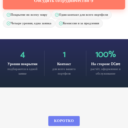
Обсудить сотрудничество
Покрытие по всему миру
Один контакт для всего портфеля
Четыре уровня, одна заявка
Комиссия и за продления
4
1
100%
Уровня покрытия
Контакт
На стороне DCare
подбираются в одной
для всего вашего
расчёт, оформление и
заявке
портфеля
обслуживание
КОРОТКО