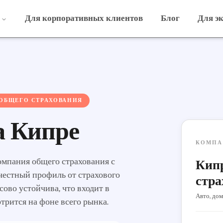
Для корпоративных клиентов
Блог
Для э
 ОБЩЕГО СТРАХОВАНИЯ
на Кипре
КОМПА
компания общего страхования с
Кипр
 честный профиль от страхового
стра
сово устойчива, что входит в
Авто, дом
отрится на фоне всего рынка.