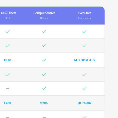
Fire & Theft
Comprehensive
Executive
TPFT
Полное
Топ-уровень
€350
БЕЗ ЛИМИТА
€20K
€20K
ДО €60K