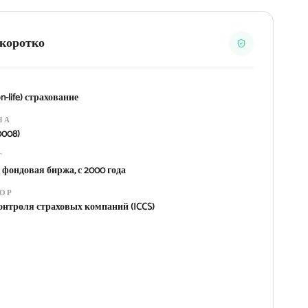
c коротко
-life) страхование
НА
0008)
Г
фондовая биржа, с 2000 года
ТОР
нтроля страховых компаний (ICCS)