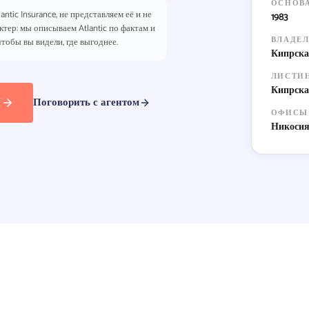
ОСНОВ
ntic Insurance, не представляем её и не
1983
тер: мы описываем Atlantic по фактам и
ВЛАДЕ
тобы вы видели, где выгоднее.
Кипрска
ЛИСТИ
Кипрская
И
Поговорить с агентом
ОФИСЫ
Никосия