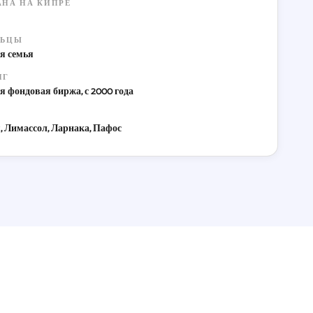
АНА НА КИПРЕ
ЛЬЦЫ
я семья
НГ
 фондовая биржа, с 2000 года
, Лимассол, Ларнака, Пафос