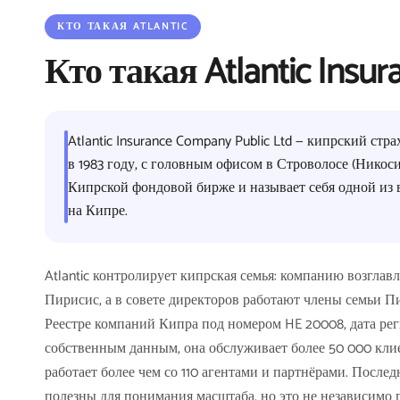
КТО ТАКАЯ ATLANTIC
Кто такая Atlantic Insu
Atlantic Insurance Company Public Ltd — кипрский ст
в 1983 году, с головным офисом в Строволосе (Никоси
Кипрской фондовой бирже и называет себя одной из
на Кипре.
Atlantic контролирует кипрская семья: компанию возгла
Пирисис, а в совете директоров работают члены семьи П
Реестре компаний Кипра под номером HE 20008, дата реги
собственным данным, она обслуживает более 50 000 клие
работает более чем со 110 агентами и партнёрами. Послед
полезны для понимания масштаба, но это не независимо