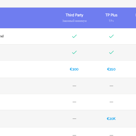
Third Party
TP Plus
Законный минимум
TP+
м)
€300
€350
€20K