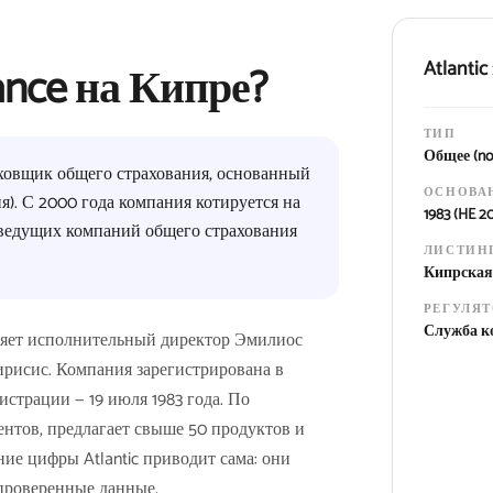
Atlanti
rance на Кипре?
ТИП
Общее (non
раховщик общего страхования, основанный
ОСНОВА
я). С 2000 года компания котируется на
1983 (HE 2
 ведущих компаний общего страхования
ЛИСТИН
Кипрская 
РЕГУЛЯ
Служба ко
вляет исполнительный директор Эмилиос
ирисис. Компания зарегистрирована в
страции — 19 июля 1983 года. По
нтов, предлагает свыше 50 продуктов и
ние цифры Atlantic приводит сама: они
 проверенные данные.