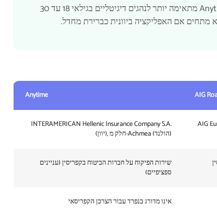
גבוה ולתושבי ניקוסיה שעוברים לשטחים הכבושים. Anytime מתאימה יותר לנהגים דיגיטליים בגילאי 18 עד 30
Anytime
AIG Roa
), חלק מ-American
INTERAMERICAN Hellenic Insurance Company S.A.
(יוון), חלק מ-Achmea (הולנד)
ן
שירות הפיקוח על חברות הביטוח בקפריסין (עניינים
ספציפיים)
אינו מדורג בנפרד עבור הצרכן הקפריסאי