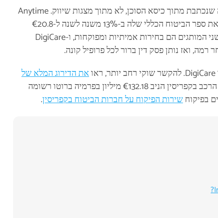
ביצעתי עשרות פוליסות אצל שני המבטחים, כך שזו השוואה שנכתבת מתוך כיסא הסוכן, לא מתוך מצגות שיווק. Anytime
משרתת עשרות אלפי נהגים בקפריסין. AIG Cyprus הגדילה את ספר הביטוח הכללי שלה ב-13% משנה לשנה ל-€20.8
מיליון בפרמיה ברוטו רשומה במחצית הראשונה של 2025. שני המותגים הם בחירות אמיתיות ומפוקחות, ו-DigiCare
מה, ואז נותן פסק דין ברור לכל פרופיל קונה.
, ראו
את הדירוג המלא של
. שוק ביטוח הרכב בקפריסין הניב €132.18 מיליון בפרמיה ברוטו רשומה
שירות הפיקוח על חברות הביטוח בקפריסין
.