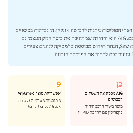
ריסין, ושתי הפוליסות ניתנות לרכישה אונליין. הן נבדלות בכיסויים
ובחבילות, כך שהבחירה הנכונה תלויה בפרופיל הנהג שלכם. AIG היא היחידה שמרחיבה את כיסוי הנזק העצמי גם
כן
9
AIG מכסה את השטחים
אפשרויות מוצר ב-Anytime
הכבושים
3 תוכניות x 3 רמות (auto /
מוצר ביטוח הרכב היחיד
smart drive / truck)
בקפריסין עם הרחבת IPID זו