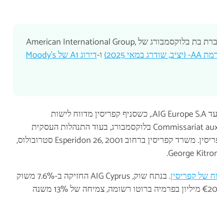
AIG Cyprus היא הסניף המקומי של AIG Europe S.A., חברת בת בלוקסמבורג של American International Group,
ו-
דירוג A1 של Moody's
השרשרת התאגידית רצה מהחברה האם הרשומה בניו יורק עד AIG Europe S.A., כשסניף קפריסין מדווח לישות
בלוקסמבורג. הפיקוח הפרודנציאלי הוא של ה-Commissariat aux Assurances בלוקסמבורג, בעוד התנהלות העסקית
בקפריסין נופלת תחת שירות הפיקוח על חברות הביטוח בקפריסין. משרד קפריסין ברחוב Esperidon 26, 2001 סטרובולוס,
 של קפריסין
. בנתח שוק, AIG Cyprus החזיקה ב-7.6% משוק
הביטוח הכללי בקפריסין במחצית הראשונה של 2025 עם €20.8 מיליון בפרמיה ברוטו רשומה, צמיחה של 13% משנה