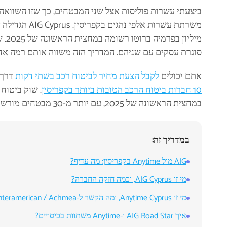
סוגרת עסקים עם שניהם. המדריך הזה משווה אותם רמה אחר ר
אתם יכולים
לקבל הצעת מחיר לביטוח רכב בשתי דקות
דרך DigiCare. להקשר שוקי רחב יותר
10 חברות ביטוח הרכב הטובות ביותר בקפריסין
במחצית הראשונה של 2025, עם יותר מ-30 מבטחים מורשים בפיקוח
במדריך זה:
AIG מול Anytime בקפריסין: מה עדיף?
מי זו AIG Cyprus, וכמה חזקה החברה?
מי זו Anytime Cyprus, ומה הקשר ל-Interamerican / Achmea?
איך AIG Road Star ו-Anytime משתוות בכיסויים?