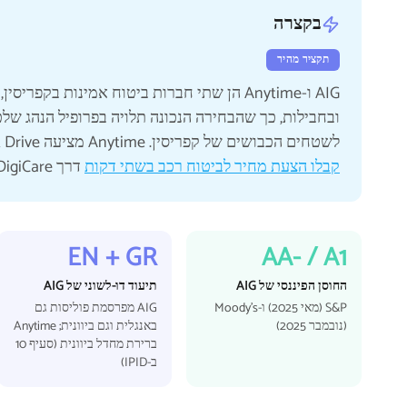
בקצרה
תקציר מהיר
AIG ו-Anytime הן שתי חברות ביטוח אמינות בקפ
לשטחים הכבושים של קפריסין. Anytime מציעה Smart Drive, הנחת חידוש מבוססת טלמטיקה לנהגים צעירים.
קבלו הצעת מחיר לביטוח רכב בשתי דקות
דרך DigiCare ונעזור לכם לבחור את הפוליסה הנכונה.
EN + GR
AA- / A1
החוסן הפיננסי של AIG
תיעוד דו-לשוני של AIG
S&P (מאי 2025) ו-Moody's
AIG מפרסמת פוליסות גם
(נובמבר 2025)
באנגלית וגם ביוונית; Anytime
ברירת מחדל ביוונית (סעיף 10
ב-IPID)