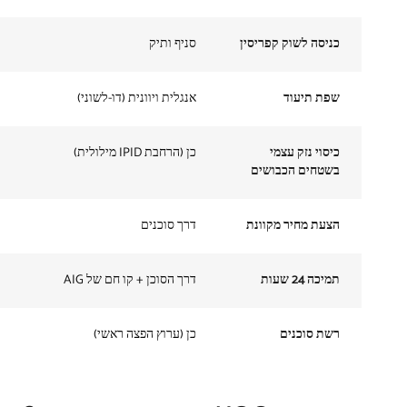
כניסה לשוק קפריסין
סניף ותיק
שפת תיעוד
אנגלית ויוונית (דו-לשוני)
כיסוי נזק עצמי
כן (הרחבת IPID מילולית)
בשטחים הכבושים
הצעת מחיר מקוונת
דרך סוכנים
תמיכה 24 שעות
דרך הסוכן + קו חם של AIG
רשת סוכנים
כן (ערוץ הפצה ראשי)