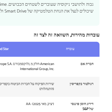
שיכולים לנצל את הנחת הטלמטיקה של Smart Drive ולא מתחים אם האפליקציה ביוונית כברירת מחדל.
עובדות מהירות, השוואה זה לצד זה
עובדה
d Star
חברת אם
AIG Europe S.A. (לוקסמבורג
International Group, Inc.
רגולטור בקפריסין
שירות הפיקוח על חברות הביטוח בקפריסי
(התנהלות)
דירוג חוסן פיננסי
AA- (יציב, מאי 2025)
של S&P