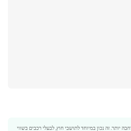
AIG Road St היא ההמלצה הרחבה יותר. זה נכון במיוחד לתושבי חוץ, לבעלי רכבים בשווי