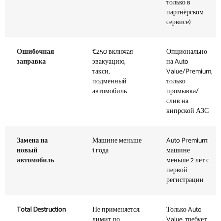
только в
партнёрском
сервисе)
Ошибочная
€250 включая
Опционально
заправка
эвакуацию,
на Auto
такси,
Value/Premium,
подменный
только
автомобиль
промывка/
слив на
кипрской АЗС
Замена на
Машине меньше
Auto Premium:
новый
1 года
машине
автомобиль
меньше 2 лет с
первой
регистрации
Total Destruction
Не применяется;
Только Auto
лимит по
Value, требует