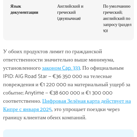
Язык
Английский и
По умолчанию
документации
греческий
греческий;
(двуязычная)
английский по
запросу (раздел
10)
У обоих продуктов лимит по гражданской
ответственности значительно выше минимума,
установленного
законом Cap. 333
. По официальным
IPID: AIG Road Star — €36 350 000 на телесные
повреждения и €1 220 000 на материальный ущерб за
событие; Anytime — €38 600 000 и €1 300 000
соответственно.
Цифровая Зелёная карта действует на
Кипре с января 2025
, это упрощает поездки через
границу клиентам обеих компаний.