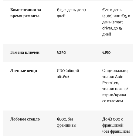
Компенсация за
€25 в день, до 10
€20 в день
время ремонта
дней
(auto) или €15 в
день (smart
drive), до 15
дней
Замена ключей
€250
€150
Личные вещи
€170 (общий
Опционально,
объём)
только Auto
Premium,
только пожар/
взрыв/кража
со взломом
Лобовое стекло
€800, без
До €1 000 с
франшизы
франшизой
(без франшизы