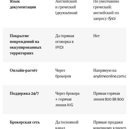
Язык
Английский
По умолчанию
документации
и греческий
греческий;
(двуязычная)
английский по
запросу (§10)
Покрытие
Да (прямая
Нет
повреждений на
оговорка в
оккупированных
IPID)
территориях
Онлайн-расчёт
Через
Напрямую на
брокеров
anytimeonline.com.cy
Поддержка 24/7
Через брокера
Прямая горячая
+ горячая
линия 800 88 800
линия AIG
Брокерская сеть
Да (основной
Прямые продажи
канал
конечному клиенту