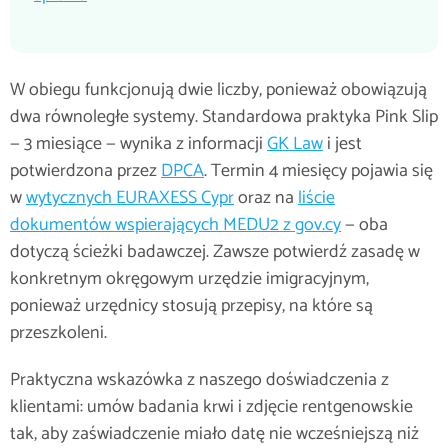
W obiegu funkcjonują dwie liczby, ponieważ obowiązują
dwa równoległe systemy. Standardowa praktyka Pink Slip
— 3 miesiące — wynika z informacji
GK Law
i jest
potwierdzona przez
DPCA
. Termin 4 miesięcy pojawia się
w
wytycznych EURAXESS Cypr
oraz na
liście
dokumentów wspierających MEDU2 z gov.cy
— oba
dotyczą ścieżki badawczej. Zawsze potwierdź zasadę w
konkretnym okręgowym urzędzie imigracyjnym,
ponieważ urzędnicy stosują przepisy, na które są
przeszkoleni.
Praktyczna wskazówka z naszego doświadczenia z
klientami: umów badania krwi i zdjęcie rentgenowskie
tak, aby zaświadczenie miało datę nie wcześniejszą niż