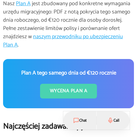
Nasz
Plan A
jest zbudowany pod konkretne wymagania
urzędu migracyjnego: PDF z notą pokrycia tego samego
dnia roboczego, od €120 rocznie dla osoby dorosłej.
Pełne zestawienie limitów polisy i porównanie ofert
znajdziesz w
naszym przewodniku po ubezpieczeniu
Plan A
.
Plan A tego samego dnia od €120 rocznie
WYCENA PLAN A
Chat
Call
Najczęściej zadawane pytania