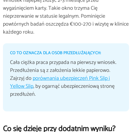
Wniosek najlepiej złożyć 2-3 miesiące przed
wygaśnięciem karty. Takie okno trzyma Cię
nieprzerwanie w statusie legalnym. Pominięcie
powtórnych badań oszczędza €100-270 i wizytę w klinice
każdego roku.
CO TO OZNACZA DLA OSÓB PRZEDŁUŻAJĄCYCH:
Cała ciężka praca przypada na pierwszy wniosek.
Przedłużenia są z założenia lekkie papierowo.
Zajrzyj do
porównania ubezpieczeń Pink Slip i
Yellow Slip
, by ogarnąć ubezpieczeniową stronę
przedłużeń.
Co się dzieje przy dodatnim wyniku?