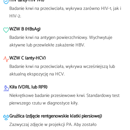
HIV (anty-HIV I+II)
Badanie krwi na przeciwciała, wykrywa zarówno HIV-1, jak i
HIV-2.
WZW B (HBsAg)
Badanie krwi na antygen powierzchniowy. Wychwytuje
aktywne lub przewlekłe zakażenie HBV.
WZW C (anty-HCV)
Badanie krwi na przeciwciała, wykrywa wcześniejszą lub
aktualną ekspozycję na HCV.
Kiła (VDRL lub RPR)
Niekrętkowe badanie przesiewowe krwi. Standardowy test
pierwszego rzutu w diagnostyce kiły.
Gruźlica (zdjęcie rentgenowskie klatki piersiowej)
Zazwyczaj zdjęcie w projekcji PA. Aby zostało