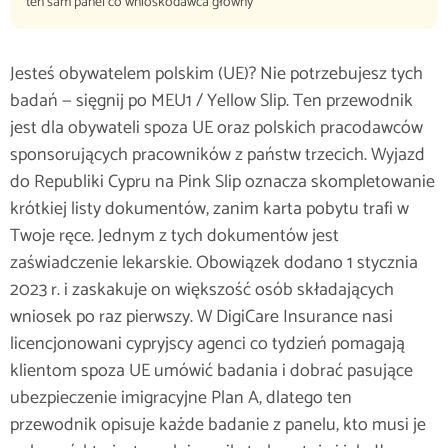
ten sam panel co wnioskodawca główny
Jesteś obywatelem polskim (UE)? Nie potrzebujesz tych
badań — sięgnij po MEU1 / Yellow Slip. Ten przewodnik
jest dla obywateli spoza UE oraz polskich pracodawców
sponsorujących pracowników z państw trzecich. Wyjazd
do Republiki Cypru na Pink Slip oznacza skompletowanie
krótkiej listy dokumentów, zanim karta pobytu trafi w
Twoje ręce. Jednym z tych dokumentów jest
zaświadczenie lekarskie. Obowiązek dodano 1 stycznia
2023 r. i zaskakuje on większość osób składających
wniosek po raz pierwszy. W DigiCare Insurance nasi
licencjonowani cypryjscy agenci co tydzień pomagają
klientom spoza UE umówić badania i dobrać pasujące
ubezpieczenie imigracyjne Plan A, dlatego ten
przewodnik opisuje każde badanie z panelu, kto musi je