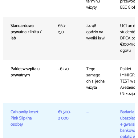
terminu
przewodn
wizyty
EEC Globa
Standardowa
€60-
24-48
UCLan dl
prywatna klinika /
150
godzin na
studentów
lab
wyniki krwi
DPCA pod
€100-150 
ogółu
Pakiet w szpitalu
~€270
Tego
Pakiet
prywatnym
samego
IMMIGRA
dnia, jedna
TEST w sz
wizyta
Aretaeio
(Nikozja)
Całkowity koszt
€1 500-
—
Badania +
Pink Slip (na
2 000
ubezpiecz
osobę)
+ gwaranc
bankowa 
opłaty, wg