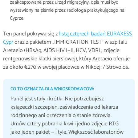
zaakceptowane przez urząd migracyjny, opis musi być
wystawiony na piśmie przez radiologa praktykującego na
Cyprze.
Ten panel pokrywa się z
listą czterech badań EURAXESS
Cypr
oraz z pakietem „IMMIGRATION TEST” w szpitalu
Aretaeio (HBsAg, AIDS HIV I+II, HCV, VDRL, zdjęcie
rentgenowskie klatki piersiowej), który Aretaeio oferuje
za około €270 w swojej placówce w Nikozji / Strovolos.
CO TO OZNACZA DLA WNIOSKODAWCÓW:
Panel jest stały i krótki. Nie potrzebujesz
książeczki szczepień, zaświadczenia od lekarza
rodzinnego ani orzeczenia o stanie zdrowia.
Umów cztery pobrania krwi i jedno zdjęcie RTG
jako jeden pakiet — i tyle. Większość laboratoriów