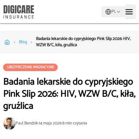
PL
Badania lekarskie do cypryjskiego Pink Slip 2026: HIV,
>
>
Blog
WZW B/C, kiła, gruźlica
UBEZPIECZENIE IMIGRACYJNE
Badania lekarskie do cypryjskiego
Pink Slip 2026: HIV, WZW B/C, kiła,
gruźlica
Paul Bendzik
·
14 maja 2026
·
8
min czytania