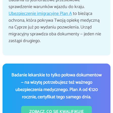
Badania to jednorazowe przesiewowe
sprawdzenie warunków wjazdu do kraju.
Ubezpieczenie imigracyjne Plan A
to bieżąca
ochrona, która pokrywa Twoją opiekę medyczną
na Cyprze już po wydaniu pozwolenia. Urząd
migracyjny sprawdza oba dokumenty — jeden nie
zastąpi drugiego.
Badanie lekarskie to tylko połowa dokumentów
— na wizytę potrzebujesz też ważnego
ubezpieczenia medycznego. Plan A od €120
rocznie, certyfikat tego samego dnia.
ZOBACZ, CO SIĘ KWALIFIKUJE