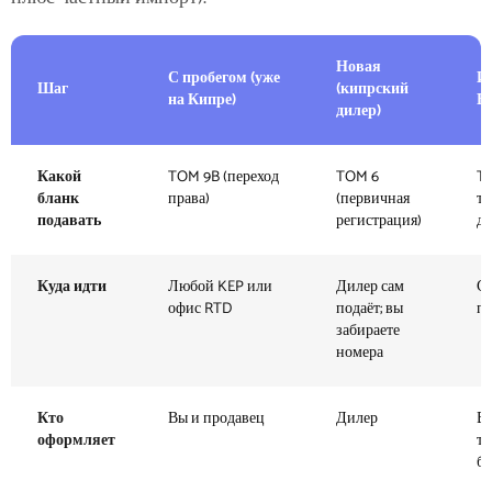
Новая
С пробегом (уже
И
Шаг
(кипрский
на Кипре)
В
дилер)
Какой
TOM 9B (переход
TOM 6
T
бланк
права)
(первичная
т
подавать
регистрация)
де
Куда идти
Любой KEP или
Дилер сам
Сн
офис RTD
подаёт; вы
п
забираете
номера
Кто
Вы и продавец
Дилер
Вы
оформляет
т
бр