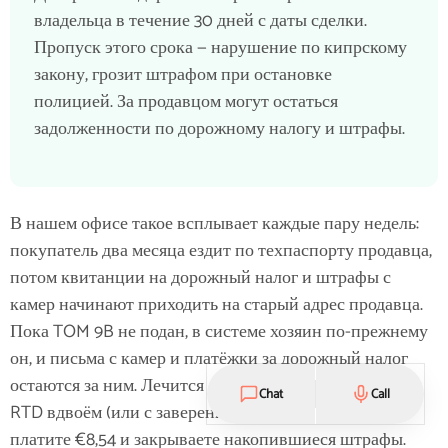
владельца в течение 30 дней с даты сделки.
Пропуск этого срока — нарушение по кипрскому
закону, грозит штрафом при остановке
полицией. За продавцом могут остаться
задолженности по дорожному налогу и штрафы.
В нашем офисе такое всплывает каждые пару недель:
покупатель два месяца ездит по техпаспорту продавца,
потом квитанции на дорожный налог и штрафы с
камер начинают приходить на старый адрес продавца.
Пока TOM 9B не подан, в системе хозяин по-прежнему
он, и письма с камер и платёжки за дорожный налог
остаются за ним. Лечится опоздание просто. Идёте в
Chat
Call
RTD вдвоём (или с заверенным мухтаром TOM 9B),
платите €8,54 и закрываете накопившиеся штрафы.