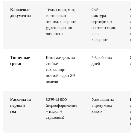
Ключевые
Техпаспорт, мот,
Счёт-
V5
документы
сертификат
фактура,
се
отзыва, кавернот,
сертификат
со
удостоверения
соответствия,
т
личности
ваш
кв
кавернот
ка
Типичные
В тот же день на
3-5 рабочих
От
сроки
стойке;
дней
с
техпаспорт
почтой через 2-3
недели
Расходы за
€235-€1 800
Уже зашиты
Не
первый
(переоформление
в цену «под
ев
год
+ налог +
ключ»
п
страховка)
ре
на