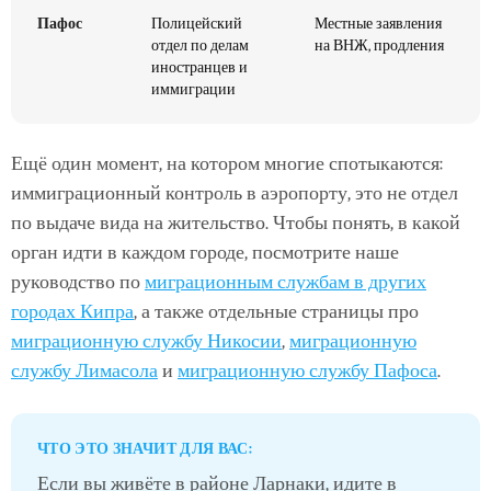
Пафос
Полицейский
Местные заявления
отдел по делам
на ВНЖ, продления
иностранцев и
иммиграции
Ещё один момент, на котором многие спотыкаются:
иммиграционный контроль в аэропорту, это не отдел
по выдаче вида на жительство. Чтобы понять, в какой
орган идти в каждом городе, посмотрите наше
руководство по
миграционным службам в других
городах Кипра
, а также отдельные страницы про
миграционную службу Никосии
,
миграционную
службу Лимасола
и
миграционную службу Пафоса
.
ЧТО ЭТО ЗНАЧИТ ДЛЯ ВАС:
Если вы живёте в районе Ларнаки, идите в