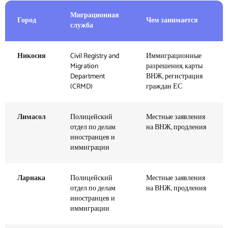
Миграционная
Город
Чем занимается
служба
Никосия
Civil Registry and
Иммиграционные
Migration
разрешения, карты
Department
ВНЖ, регистрация
(CRMD)
граждан ЕС
Лимасол
Полицейский
Местные заявления
отдел по делам
на ВНЖ, продления
иностранцев и
иммиграции
Ларнака
Полицейский
Местные заявления
отдел по делам
на ВНЖ, продления
иностранцев и
иммиграции