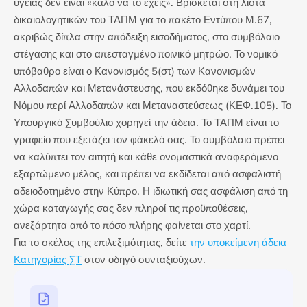
υγείας δεν είναι «καλό να το έχεις». Βρίσκεται στη λίστα
δικαιολογητικών του ΤΑΠΜ για το πακέτο Εντύπου Μ.67,
ακριβώς δίπλα στην απόδειξη εισοδήματος, στο συμβόλαιο
στέγασης και στο απεσταγμένο ποινικό μητρώο. Το νομικό
υπόβαθρο είναι ο Κανονισμός 5(στ) των Κανονισμών
Αλλοδαπών και Μετανάστευσης, που εκδόθηκε δυνάμει του
Νόμου περί Αλλοδαπών και Μεταναστεύσεως (ΚΕΦ.105). Το
Υπουργικό Συμβούλιο χορηγεί την άδεια. Το ΤΑΠΜ είναι το
γραφείο που εξετάζει τον φάκελό σας. Το συμβόλαιο πρέπει
να καλύπτει τον αιτητή και κάθε ονομαστικά αναφερόμενο
εξαρτώμενο μέλος, και πρέπει να εκδίδεται από ασφαλιστή
αδειοδοτημένο στην Κύπρο. Η ιδιωτική σας ασφάλιση από τη
χώρα καταγωγής σας δεν πληροί τις προϋποθέσεις,
ανεξάρτητα από το πόσο πλήρης φαίνεται στο χαρτί.
Για το σκέλος της επιλεξιμότητας, δείτε
την υποκείμενη άδεια
Κατηγορίας ΣΤ
στον οδηγό συνταξιούχων.