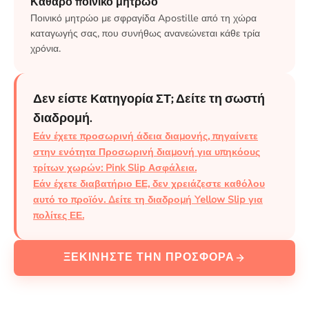
Καθαρό ποινικό μητρώο
Ποινικό μητρώο με σφραγίδα Apostille από τη χώρα
καταγωγής σας, που συνήθως ανανεώνεται κάθε τρία
χρόνια.
Δεν είστε Κατηγορία ΣΤ; Δείτε τη σωστή
διαδρομή.
Εάν έχετε προσωρινή άδεια διαμονής, πηγαίνετε
στην ενότητα Προσωρινή διαμονή για υπηκόους
τρίτων χωρών: Pink Slip Ασφάλεια.
Εάν έχετε διαβατήριο ΕΕ, δεν χρειάζεστε καθόλου
αυτό το προϊόν. Δείτε τη διαδρομή Yellow Slip για
πολίτες ΕΕ.
ΞΕΚΙΝΉΣΤΕ ΤΗΝ ΠΡΟΣΦΟΡΆ