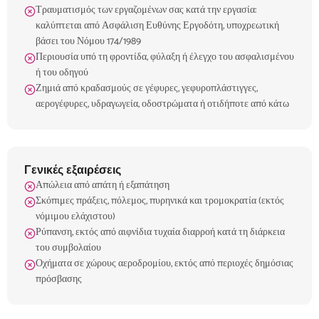
Τραυματισμός των εργαζομένων σας κατά την εργασία:
καλύπτεται από Ασφάλιση Ευθύνης Εργοδότη, υποχρεωτική
βάσει του Νόμου 174/1989
Περιουσία υπό τη φροντίδα, φύλαξη ή έλεγχο του ασφαλισμένου
ή του οδηγού
Ζημιά από κραδασμούς σε γέφυρες, γεφυροπλάστιγγες,
αερογέφυρες, υδραγωγεία, οδοστρώματα ή οτιδήποτε από κάτω
Γενικές εξαιρέσεις
Απώλεια από απάτη ή εξαπάτηση
Σκόπιμες πράξεις, πόλεμος, πυρηνικά και τρομοκρατία (εκτός
νόμιμου ελάχιστου)
Ρύπανση, εκτός από αιφνίδια τυχαία διαρροή κατά τη διάρκεια
του συμβολαίου
Οχήματα σε χώρους αεροδρομίου, εκτός από περιοχές δημόσιας
πρόσβασης