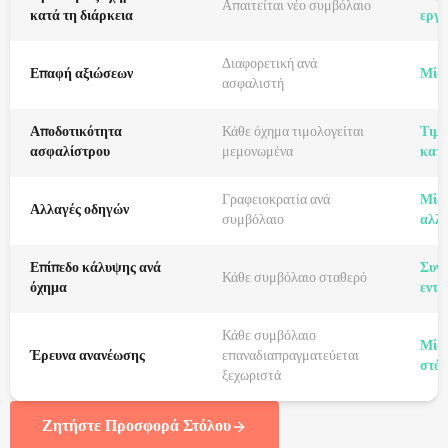
Απαιτείται νέο συμβόλαιο
κατά τη διάρκεια
εργά
Διαφορετική ανά
Επαφή αξιώσεων
Μία 
ασφαλιστή
Αποδοτικότητα
Κάθε όχημα τιμολογείται
Τιμο
ασφαλίστρου
μεμονωμένα
κατα
Γραφειοκρατία ανά
Μία 
Αλλαγές οδηγών
συμβόλαιο
αλλ
Επίπεδο κάλυψης ανά
Συνδ
Κάθε συμβόλαιο σταθερό
όχημα
εντό
Κάθε συμβόλαιο
Μία 
Έρευνα ανανέωσης
επαναδιαπραγματεύεται
στόλ
ξεχωριστά
Ζητήστε Προσφορά Στόλου