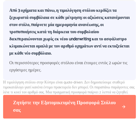
Από 3 οχήματα και πάνω, η τιμολόγηση στόλου κερδίζει τα
ξεχωριστά συμβόλαια σε κάθε μέτρηση: οι αξιώσεις κατανέμονται
στον στόλο, παίρνετε μία ημερομηνία ανανέωσης, οι
τροποποιήσεις κατά τη διάρκεια του συμβολαίου
διεκπεραιώνονται χωρίς εκ νέου underwriting και το ασφάλιστρο
κλιμακώνεται ομαλά με τον αριθμό οχημάτων αντί να εκτοξεύεται
με κάθε νέο συμβόλαιο.
Οι περισσότερες προσφορές στόλου είναι έτοιμες εντός 2 ωρών τις
εργάσιμες ημέρες.
Η τιμολόγηση στόλου στην Κύπρο είναι quote-driven. Δεν δημοσιεύουμε σταθερό
τιμοκατάλογο γιατί κανένα έντιμο πρακτορείο δεν μπορεί. Οι παραπάνω παράγοντες σας
λένε τι κινεί τον αριθμό σας. Μια πραγματική προσφορά παίρνει 2 λεπτά να ζητηθεί.
Ζητήστε την Εξατομικευμένη Προσφορά Στόλου
σας