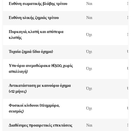
Ευθύνη σωματικής βλάβης τρίτου
Ναι
Ν
Ευθύνη υλικής ζημιάς τρίτου
Ναι
Ν
Πυρκαγιά, κλοπή και απόπειρα
Όχι
Ν
κλοπής
Τυχαία ζημιά (ίδιο όχημα)
Όχι
Ό
Υπο-όριο ανεμοθώρακα (€500, χωρίς
Όχι
Ό
απαλλαγή)
Αντικατάσταση με καινούριο όχημα
Όχι
Ό
(<12 μήνες)
Φυσικοί κίνδυνοι (πλημμύρα,
Όχι
Ό
σεισμός)
Διαθέσιμες προαιρετικές επεκτάσεις
Ναι
Ν