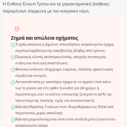
Η Ευθύνη Έναντι Τρίτου και τα χαρακτηριστικά βοήθειας
παραμένουν σύμφωνα με τον κυπριακό νόμο.
Ζημιά και απώλεια οχήματος
Τυχαία απώλεια ή ζημιά σε οποιοδήποτε ασφαλισμένο όχημα,
συμπεριλαμβανομένης κακόβουλης βλάβης από τρίτους
Πυρκαγιά, κλοπή, απόπειρα κλοπής, απεργία, ανταπεργία,
στάση και πολιτική αναστάτωση
Φυσικοί κίνδυνοι: πλημμύρα, τυφώνας, λαίλαπα, ηφαιστειακή
έκρηξη και σεισμός
Αντικατάσταση με καινούριο όχημα αν το αρχικό είναι κάτω
των 12 μηνών και είτε χαθεί ή κλαπεί για 28 ημέρες ή
περισσότερο, είτε το κόστος επισκευής ξεπερνά το 50% της
προτεινόμενης λιανικής τιμής του κατασκευαστή
Κάλυψη Θραύσης Γυαλιών στον Ανεμοθώρακα έως €500 ανά
περιστατικό, χωρίς απαλλαγή
Κάλυψη ρυμουλκούμενου όταν είναι συνδεδεμένο ή κοντά στο
ασφαλισμένο όχημα