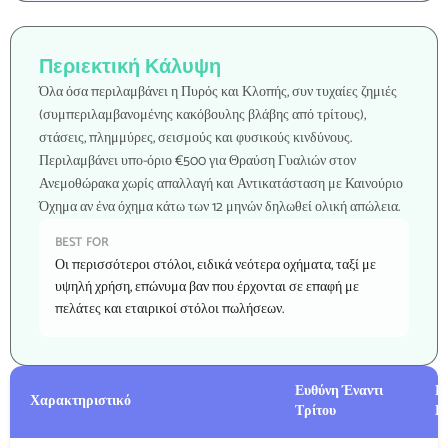
Περιεκτική Κάλυψη
Όλα όσα περιλαμβάνει η Πυρός και Κλοπής, συν τυχαίες ζημιές
(συμπεριλαμβανομένης κακόβουλης βλάβης από τρίτους),
στάσεις, πλημμύρες, σεισμούς και φυσικούς κινδύνους.
Περιλαμβάνει υπο-όριο €500 για Θραύση Γυαλιών στον
Ανεμοθώρακα χωρίς απαλλαγή και Αντικατάσταση με Καινούριο
Όχημα αν ένα όχημα κάτω των 12 μηνών δηλωθεί ολική απώλεια.
BEST FOR
Οι περισσότεροι στόλοι, ειδικά νεότερα οχήματα, ταξί με
υψηλή χρήση, επώνυμα βαν που έρχονται σε επαφή με
πελάτες και εταιρικοί στόλοι πωλήσεων.
Ευθύνη Έναντι
Π
Χαρακτηριστικό
Τρίτου
Κ