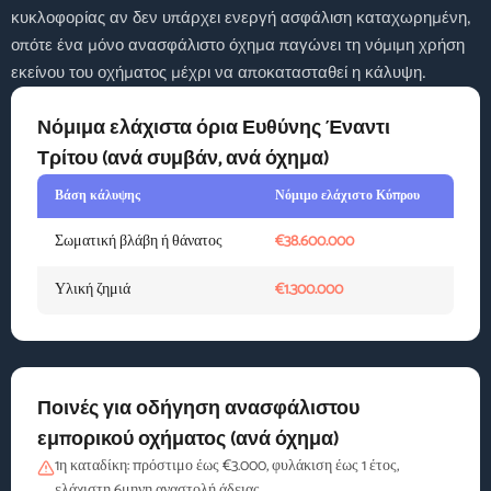
κυκλοφορίας αν δεν υπάρχει ενεργή ασφάλιση καταχωρημένη,
οπότε ένα μόνο ανασφάλιστο όχημα παγώνει τη νόμιμη χρήση
εκείνου του οχήματος μέχρι να αποκατασταθεί η κάλυψη.
Νόμιμα ελάχιστα όρια Ευθύνης Έναντι
Τρίτου (ανά συμβάν, ανά όχημα)
Βάση κάλυψης
Νόμιμο ελάχιστο Κύπρου
Σωματική βλάβη ή θάνατος
€38.600.000
Υλική ζημιά
€1.300.000
Ποινές για οδήγηση ανασφάλιστου
εμπορικού οχήματος (ανά όχημα)
1η καταδίκη: πρόστιμο έως €3.000, φυλάκιση έως 1 έτος,
ελάχιστη 6μηνη αναστολή άδειας