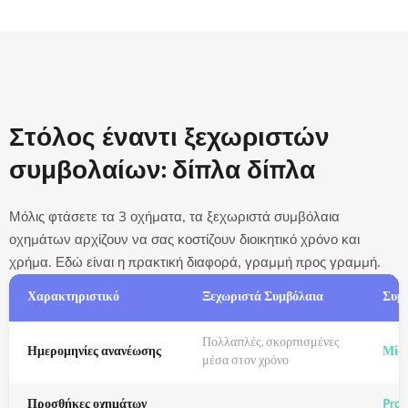
Στόλος έναντι ξεχωριστών
συμβολαίων: δίπλα δίπλα
Μόλις φτάσετε τα 3 οχήματα, τα ξεχωριστά συμβόλαια
οχημάτων αρχίζουν να σας κοστίζουν διοικητικό χρόνο και
χρήμα. Εδώ είναι η πρακτική διαφορά, γραμμή προς γραμμή.
Χαρακτηριστικό
Ξεχωριστά Συμβόλαια
Συμβ
Πολλαπλές, σκορπισμένες
Ημερομηνίες ανανέωσης
Μία 
μέσα στον χρόνο
Προσθήκες οχημάτων
Pro-