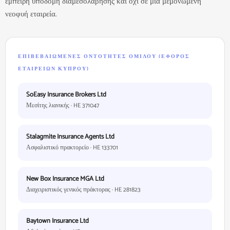
έμπειρη υποδομή διαμεσολάβησης και όχι σε μια μεμονωμένη
νεοφυή εταιρεία.
ΕΠΙΒΕΒΑΙΩΜΈΝΕΣ ΟΝΤΌΤΗΤΕΣ ΟΜΊΛΟΥ (ΈΦΟΡΟΣ
ΕΤΑΙΡΕΙΏΝ ΚΎΠΡΟΥ)
SoEasy Insurance Brokers Ltd
Μεσίτης λιανικής · HE 371047
Stalagmite Insurance Agents Ltd
Ασφαλιστικό πρακτορείο · HE 133701
New Box Insurance MGA Ltd
Διαχειριστικός γενικός πράκτορας · HE 281823
Baytown Insurance Ltd