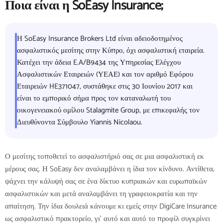
Ποια είναι η SoEasy Insurance;
Η SoEasy Insurance Brokers Ltd είναι αδειοδοτημένος
ασφαλιστικός μεσίτης στην Κύπρο, όχι ασφαλιστική εταιρεία.
Κατέχει την άδεια E.A/B9434 της Υπηρεσίας Ελέγχου
Ασφαλιστικών Εταιρειών (ΥΕΑΕ) και τον αριθμό Εφόρου
Εταιρειών HE371047, συστάθηκε στις 30 Ιουνίου 2017 και
είναι το εμπορικό σήμα προς τον καταναλωτή του
οικογενειακού ομίλου Stalagmite Group, με επικεφαλής τον
Διευθύνοντα Σύμβουλο Yiannis Nicolaou.
Ο μεσίτης τοποθετεί το ασφαλιστήριό σας σε μια ασφαλιστική εκ
μέρους σας. Η SoEasy δεν αναλαμβάνει η ίδια τον κίνδυνο. Αντίθετα,
ψάχνει την κάλυψή σας σε ένα δίκτυο κυπριακών και ευρωπαϊκών
ασφαλιστικών και μετά αναλαμβάνει τη γραφειοκρατία και την
απαίτηση. Την ίδια δουλειά κάνουμε κι εμείς στην DigiCare Insurance
ως ασφαλιστικό πρακτορείο, γι' αυτό και αυτό το προφίλ συγκρίνει