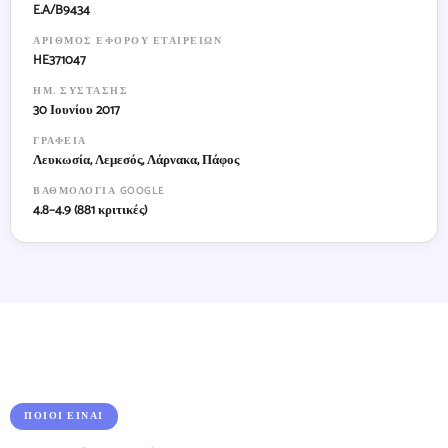
E.A/B9434
ΑΡΙΘΜΌΣ ΕΦΌΡΟΥ ΕΤΑΙΡΕΙΏΝ
HE371047
ΗΜ. ΣΎΣΤΑΣΗΣ
30 Ιουνίου 2017
ΓΡΑΦΕΊΑ
Λευκωσία, Λεμεσός, Λάρνακα, Πάφος
ΒΑΘΜΟΛΟΓΊΑ GOOGLE
4.8–4.9 (881 κριτικές)
ΠΟΙΟΙ ΕΊΝΑΙ