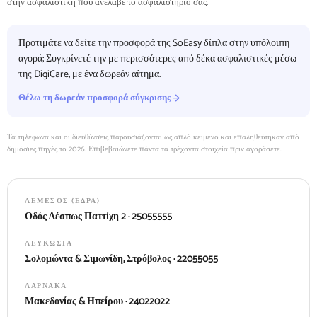
στην ασφαλιστική που ανέλαβε το ασφαλιστήριό σας.
Προτιμάτε να δείτε την προσφορά της SoEasy δίπλα στην υπόλοιπη
αγορά; Συγκρίνετέ την με περισσότερες από δέκα ασφαλιστικές μέσω
της DigiCare, με ένα δωρεάν αίτημα.
Θέλω τη δωρεάν προσφορά σύγκρισης
Τα τηλέφωνα και οι διευθύνσεις παρουσιάζονται ως απλό κείμενο και επαληθεύτηκαν από
δημόσιες πηγές το 2026. Επιβεβαιώνετε πάντα τα τρέχοντα στοιχεία πριν αγοράσετε.
ΛΕΜΕΣΌΣ (ΈΔΡΑ)
Οδός Δέσπως Παττίχη 2 · 25055555
ΛΕΥΚΩΣΊΑ
Σολομώντα & Σιμωνίδη, Στρόβολος · 22055055
ΛΆΡΝΑΚΑ
Μακεδονίας & Ηπείρου · 24022022