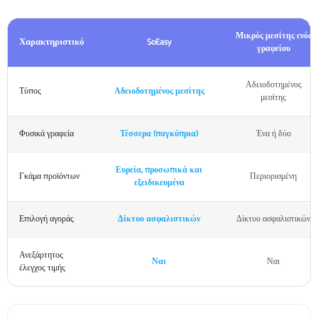
Μικρός μεσίτης ενός
Χαρακτηριστικό
SoEasy
γραφείου
Αδειοδοτημένος
Τύπος
Αδειοδοτημένος μεσίτης
μεσίτης
Φυσικά γραφεία
Τέσσερα (παγκύπρια)
Ένα ή δύο
Ευρεία, προσωπικά και
Γκάμα προϊόντων
Περιορισμένη
εξειδικευμένα
Επιλογή αγοράς
Δίκτυο ασφαλιστικών
Δίκτυο ασφαλιστικών
Ανεξάρτητος
Ναι
Ναι
έλεγχος τιμής