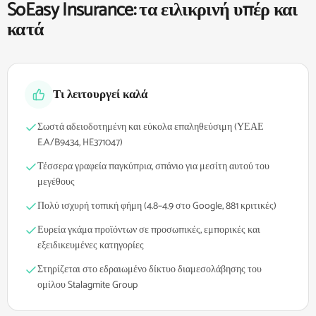
SoEasy Insurance: τα ειλικρινή υπέρ και
κατά
Τι λειτουργεί καλά
Σωστά αδειοδοτημένη και εύκολα επαληθεύσιμη (ΥΕΑΕ
E.A/B9434, HE371047)
Τέσσερα γραφεία παγκύπρια, σπάνιο για μεσίτη αυτού του
μεγέθους
Πολύ ισχυρή τοπική φήμη (4.8–4.9 στο Google, 881 κριτικές)
Ευρεία γκάμα προϊόντων σε προσωπικές, εμπορικές και
εξειδικευμένες κατηγορίες
Στηρίζεται στο εδραιωμένο δίκτυο διαμεσολάβησης του
ομίλου Stalagmite Group