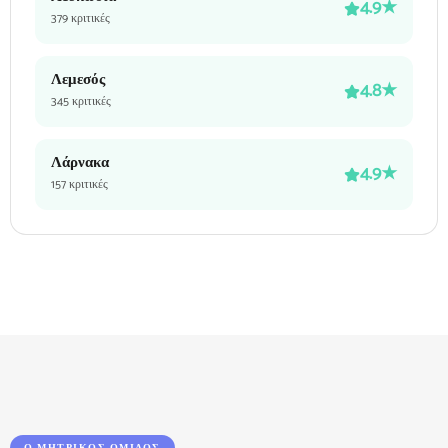
4.9★
379 κριτικές
Λεμεσός
4.8★
345 κριτικές
Λάρνακα
4.9★
157 κριτικές