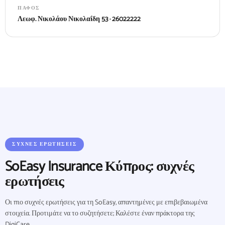
ΠΆΦΟΣ
Λεωφ. Νικολάου Νικολαΐδη 53 · 26022222
ΣΥΧΝΈΣ ΕΡΩΤΉΣΕΙΣ
SoEasy Insurance Κύπρος: συχνές
ερωτήσεις
Οι πιο συχνές ερωτήσεις για τη SoEasy, απαντημένες με επιβεβαιωμένα
στοιχεία. Προτιμάτε να το συζητήσετε; Καλέστε έναν πράκτορα της
DigiCare.