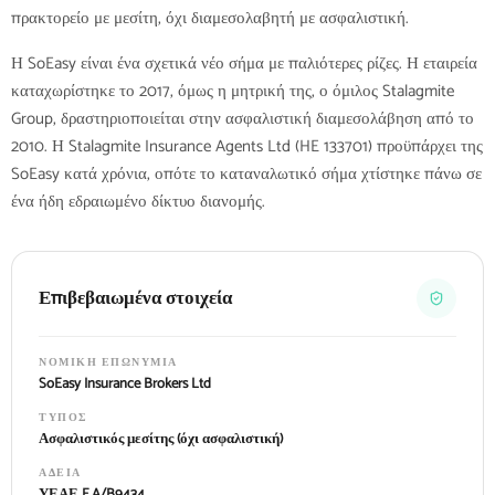
πρακτορείο με μεσίτη, όχι διαμεσολαβητή με ασφαλιστική.
Η SoEasy είναι ένα σχετικά νέο σήμα με παλιότερες ρίζες. Η εταιρεία
καταχωρίστηκε το 2017, όμως η μητρική της, ο όμιλος Stalagmite
Group, δραστηριοποιείται στην ασφαλιστική διαμεσολάβηση από το
2010. Η Stalagmite Insurance Agents Ltd (HE 133701) προϋπάρχει της
SoEasy κατά χρόνια, οπότε το καταναλωτικό σήμα χτίστηκε πάνω σε
ένα ήδη εδραιωμένο δίκτυο διανομής.
Επιβεβαιωμένα στοιχεία
ΝΟΜΙΚΉ ΕΠΩΝΥΜΊΑ
SoEasy Insurance Brokers Ltd
ΤΎΠΟΣ
Ασφαλιστικός μεσίτης (όχι ασφαλιστική)
ΆΔΕΙΑ
ΥΕΑΕ E.A/B9434