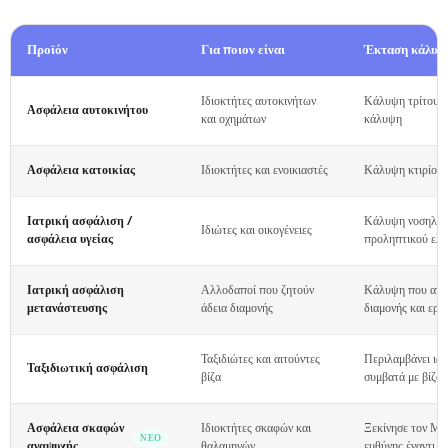
Προϊόν
Για ποιον είναι
Έκταση κάλυψ
Ιδιοκτήτες αυτοκινήτων
Κάλυψη τρίτου, π
Ασφάλεια αυτοκινήτου
και οχημάτων
κάλυψη
Ασφάλεια κατοικίας
Ιδιοκτήτες και ενοικιαστές
Κάλυψη κτιρίου 
Ιατρική ασφάλιση /
Κάλυψη νοσηλεία
Ιδιώτες και οικογένειες
ασφάλεια υγείας
προληπτικού ελέ
Ιατρική ασφάλιση
Αλλοδαποί που ζητούν
Κάλυψη που απαιτ
μετανάστευσης
άδεια διαμονής
διαμονής και εργ
Ταξιδιώτες και αιτούντες
Περιλαμβάνει ια
Ταξιδιωτική ασφάλιση
βίζα
συμβατά με βίζα 
Ασφάλεια σκαφών
Ιδιοκτήτες σκαφών και
Ξεκίνησε τον Μάι
ΝΈΟ
αναψυχής
θαλαμηγών
ευθύνης έναντι τ