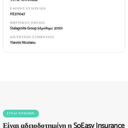
ΈΦΟΡΟΣ ΕΤΑΙΡΕΙΏΝ
HE371047
ΜΗΤΡΙΚΌΣ ΌΜΙΛΟΣ
Stalagmite Group (ιδρύθηκε 2010)
ΔΙΕΥΘΎΝΩΝ ΣΎΜΒΟΥΛΟΣ
Yiannis Nicolaou
ΕΊΝΑΙ ΝΌΜΙΜΗ;
Είναι αδειοδοτημένη η SoEasy Insurance