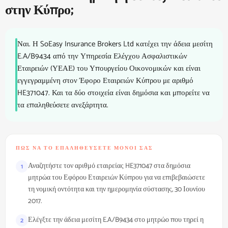
στην Κύπρο;
Ναι. Η SoEasy Insurance Brokers Ltd κατέχει την άδεια μεσίτη
E.A/B9434 από την Υπηρεσία Ελέγχου Ασφαλιστικών
Εταιρειών (ΥΕΑΕ) του Υπουργείου Οικονομικών και είναι
εγγεγραμμένη στον Έφορο Εταιρειών Κύπρου με αριθμό
HE371047. Και τα δύο στοιχεία είναι δημόσια και μπορείτε να
τα επαληθεύσετε ανεξάρτητα.
ΠΏΣ ΝΑ ΤΟ ΕΠΑΛΗΘΕΎΣΕΤΕ ΜΌΝΟΙ ΣΑΣ
Αναζητήστε τον αριθμό εταιρείας HE371047 στα δημόσια
1
μητρώα του Εφόρου Εταιρειών Κύπρου για να επιβεβαιώσετε
τη νομική οντότητα και την ημερομηνία σύστασης, 30 Ιουνίου
2017.
Ελέγξτε την άδεια μεσίτη E.A/B9434 στο μητρώο που τηρεί η
2