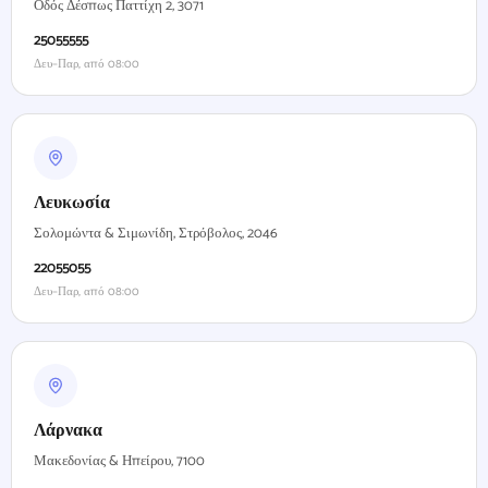
Οδός Δέσπως Παττίχη 2, 3071
25055555
Δευ–Παρ, από 08:00
Λευκωσία
Σολομώντα & Σιμωνίδη, Στρόβολος, 2046
22055055
Δευ–Παρ, από 08:00
Λάρνακα
Μακεδονίας & Ηπείρου, 7100