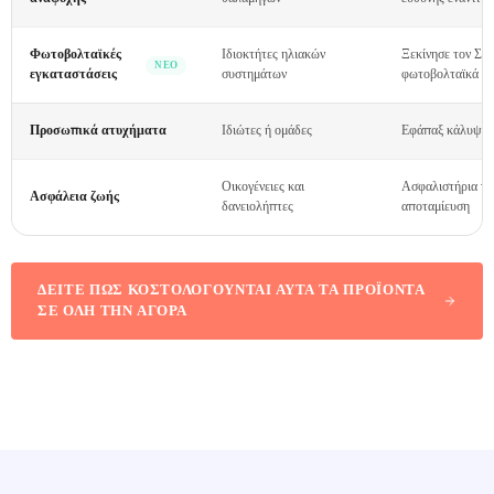
Φωτοβολταϊκές
Ιδιοκτήτες ηλιακών
Ξεκίνησε τον Σεπ
ΝΈΟ
εγκαταστάσεις
συστημάτων
φωτοβολταϊκά σ
Προσωπικά ατυχήματα
Ιδιώτες ή ομάδες
Εφάπαξ κάλυψη γ
Οικογένειες και
Ασφαλιστήρια πρ
Ασφάλεια ζωής
δανειολήπτες
αποταμίευση
ΔΕΊΤΕ ΠΏΣ ΚΟΣΤΟΛΟΓΟΎΝΤΑΙ ΑΥΤΆ ΤΑ ΠΡΟΪΌΝΤΑ
ΣΕ ΌΛΗ ΤΗΝ ΑΓΟΡΆ