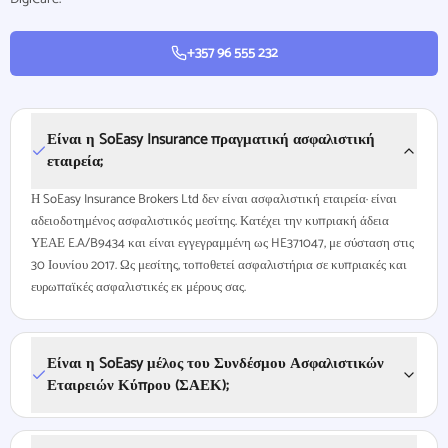
+357 96 555 232
Είναι η SoEasy Insurance πραγματική ασφαλιστική
εταιρεία;
Η SoEasy Insurance Brokers Ltd δεν είναι ασφαλιστική εταιρεία· είναι
αδειοδοτημένος ασφαλιστικός μεσίτης. Κατέχει την κυπριακή άδεια
ΥΕΑΕ E.A/B9434 και είναι εγγεγραμμένη ως HE371047, με σύσταση στις
30 Ιουνίου 2017. Ως μεσίτης, τοποθετεί ασφαλιστήρια σε κυπριακές και
ευρωπαϊκές ασφαλιστικές εκ μέρους σας.
Είναι η SoEasy μέλος του Συνδέσμου Ασφαλιστικών
Εταιρειών Κύπρου (ΣΑΕΚ);