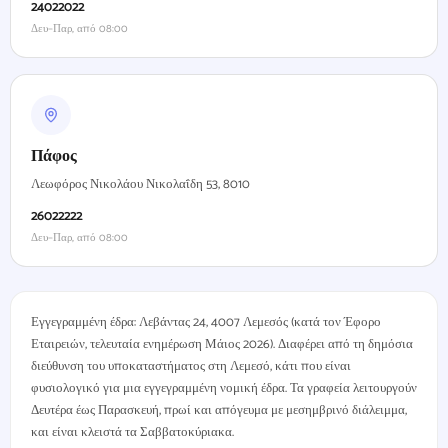
24022022
Δευ–Παρ, από 08:00
Πάφος
Λεωφόρος Νικολάου Νικολαΐδη 53, 8010
26022222
Δευ–Παρ, από 08:00
Εγγεγραμμένη έδρα: Λεβάντας 24, 4007 Λεμεσός (κατά τον Έφορο
Εταιρειών, τελευταία ενημέρωση Μάιος 2026). Διαφέρει από τη δημόσια
διεύθυνση του υποκαταστήματος στη Λεμεσό, κάτι που είναι
φυσιολογικό για μια εγγεγραμμένη νομική έδρα. Τα γραφεία λειτουργούν
Δευτέρα έως Παρασκευή, πρωί και απόγευμα με μεσημβρινό διάλειμμα,
και είναι κλειστά τα Σαββατοκύριακα.