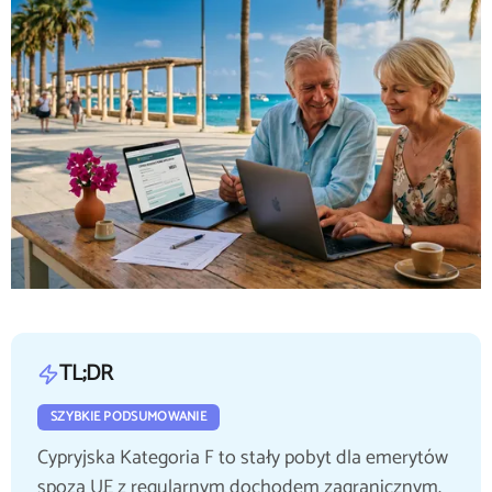
TL;DR
SZYBKIE PODSUMOWANIE
Cypryjska Kategoria F to stały pobyt dla emerytów
spoza UE z regularnym dochodem zagranicznym.