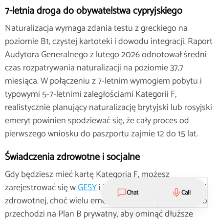
7-letnia droga do obywatelstwa cypryjskiego
Naturalizacja wymaga zdania testu z greckiego na
poziomie B1, czystej kartoteki i dowodu integracji. Raport
Audytora Generalnego z lutego 2026 odnotował średni
czas rozpatrywania naturalizacji na poziomie 37,7
miesiąca. W połączeniu z 7-letnim wymogiem pobytu i
typowymi 5-7-letnimi zaległościami Kategorii F,
realistycznie planujący naturalizację brytyjski lub rosyjski
emeryt powinien spodziewać się, że cały proces od
pierwszego wniosku do paszportu zajmie 12 do 15 lat.
Świadczenia zdrowotne i socjalne
Gdy będziesz mieć kartę Kategoria F, możesz
zarejestrować się w
GESY
i korzystać z publicznej opieki
Chat
Call
zdrowotnej, choć wielu emerytów zachowuje Plan A lub
przechodzi na Plan B prywatny, aby ominąć dłuższe