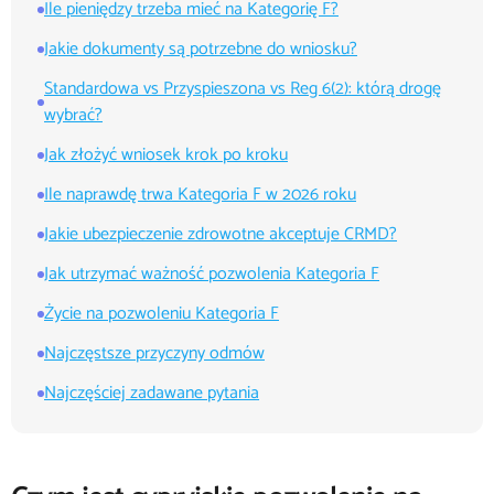
Ile pieniędzy trzeba mieć na Kategorię F?
Jakie dokumenty są potrzebne do wniosku?
Standardowa vs Przyspieszona vs Reg 6(2): którą drogę
wybrać?
Jak złożyć wniosek krok po kroku
Ile naprawdę trwa Kategoria F w 2026 roku
Jakie ubezpieczenie zdrowotne akceptuje CRMD?
Jak utrzymać ważność pozwolenia Kategoria F
Życie na pozwoleniu Kategoria F
Najczęstsze przyczyny odmów
Najczęściej zadawane pytania