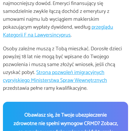
najmocniejszy dowód. Emeryci finansujący się
samodzielnie zwykle łączą dochód z emerytury z
umowami najmu lub wyciągiem maklerskim
pokazującym wypłaty dywidend, według
przeglądu
Kategorii F na Lawyersincyprus
.
Osoby zależne muszą z Tobą mieszkać. Dorosłe dzieci
powyżej 18 lat nie mogą być wpisane do Twojego
pozwolenia i muszą same złożyć wniosek, jeśli chcą
uzyskać pobyt.
Strona pozwoleń imigracyjnych
cypryjskiego Ministerstwa Spraw Wewnętrznych
przedstawia pełne ramy kwalifikacyjne.
Obawiasz się, że Twoje ubezpieczenie
zdrowotne nie spełni wymogów CRMD? Zobacz,