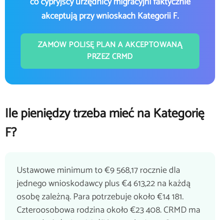
co cypryjscy urzędnicy migracyjni faktycznie
akceptują przy wnioskach Kategorii F.
ZAMÓW POLISĘ PLAN A AKCEPTOWANĄ
PRZEZ CRMD
Ile pieniędzy trzeba mieć na Kategorię
F?
Ustawowe minimum to €9 568,17 rocznie dla
jednego wnioskodawcy plus €4 613,22 na każdą
osobę zależną. Para potrzebuje około €14 181.
Czteroosobowa rodzina około €23 408. CRMD ma