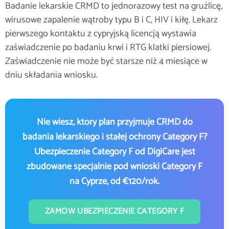
Badanie lekarskie CRMD to jednorazowy test na gruźlicę,
wirusowe zapalenie wątroby typu B i C, HIV i kiłę. Lekarz
pierwszego kontaktu z cypryjską licencją wystawia
zaświadczenie po badaniu krwi i RTG klatki piersiowej.
Zaświadczenie nie może być starsze niż 4 miesiące w
dniu składania wniosku.
Nie wiesz, który plan przyjmuje CRMD do
badania lekarskiego i stałej ochrony Category F?
Ubezpieczenie Category F od DigiCare jest
zbudowane specjalnie pod wnioski Category F
na Cyprze, od €120/rok.
ZAMÓW UBEZPIECZENIE CATEGORY F