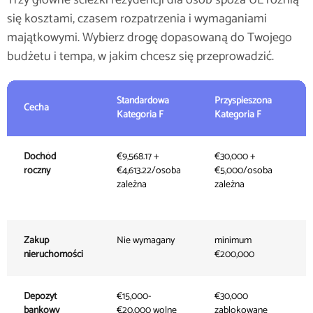
Trzy główne ścieżki rezydencji dla osób spoza UE różnią
się kosztami, czasem rozpatrzenia i wymaganiami
majątkowymi. Wybierz drogę dopasowaną do Twojego
budżetu i tempa, w jakim chcesz się przeprowadzić.
Standardowa
Przyspieszona
Cecha
R
Kategoria F
Kategoria F
Dochód
€9,568.17 +
€30,000 +
€
roczny
€4,613.22/osoba
€5,000/osoba
€
zależna
zależna
m
€
Zakup
Nie wymagany
minimum
m
nieruchomości
€200,000
€
Depozyt
€15,000-
€30,000
€
bankowy
€20,000 wolne
zablokowane
z