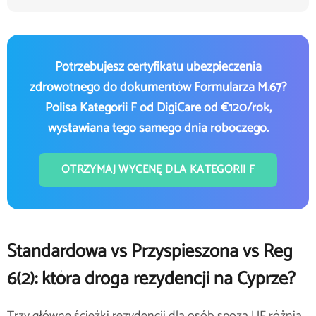
Potrzebujesz certyfikatu ubezpieczenia
zdrowotnego do dokumentów Formularza M.67?
Polisa Kategorii F od DigiCare od €120/rok,
wystawiana tego samego dnia roboczego.
OTRZYMAJ WYCENĘ DLA KATEGORII F
Standardowa vs Przyspieszona vs Reg
6(2): która droga rezydencji na Cyprze?