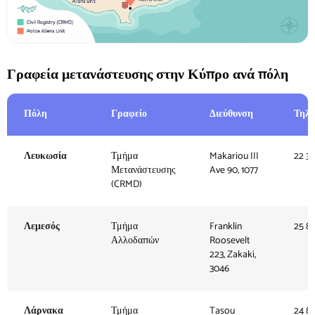
Γραφεία μετανάστευσης στην Κύπρο ανά πόλη
Πόλη
Γραφείο
Διεύθυνση
Τηλ
Λευκωσία
Τμήμα
Makariou III
22 3
Μετανάστευσης
Ave 90, 1077
(CRMD)
Λεμεσός
Τμήμα
Franklin
25 8
Αλλοδαπών
Roosevelt
223, Zakaki,
3046
Λάρνακα
Τμήμα
Tasou
24 8