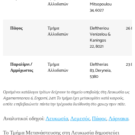
Αλλοδαπών
Mitsopoulou
34, 6027
Πάφος
Τμήμα
Eleftheriou
26 8
Αλλοδαπών
Venizelou &
Kaningos
22, 8021
Παραλίμνι /
Τμήμα
Eleftherias
23 8
Αμμόχωστος
Αλλοδαπών
83, Deryneia,
5380
Ορισμένοι κατάλογοι τρίτων δείχνουν το σημείο υποβολής στη Λευκωσία ως
Agamemnonos 6, Engomi, 2411. Το τμήμα έχει μετακομίσει κατά καιρούς,
οπότε επιβεβαιώνετε πάντα την τρέχουσα διεύθυνση στο gov.cy πριν πάτε.
Αναλυτικοί οδηγοί:
Λευκωσία
,
Λεμεσός
,
Πάφος
,
Λάρνακα
.
Το Τμήμα Μετανάστευσης στη Λευκωσία δημοσιεύει