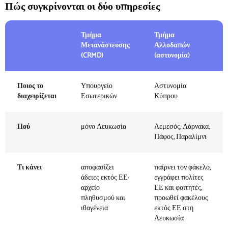
Πώς συγκρίνονται οι δύο υπηρεσίες
Τμήμα
Τμήμα
Μετανάστευσης
Αλλοδαπών
(CRMD)
(αστυνομία)
Ποιος το
Υπουργείο
Αστυνομία
διαχειρίζεται
Εσωτερικών
Κύπρου
Πού
μόνο Λευκωσία
Λεμεσός, Λάρνακα,
Πάφος, Παραλίμνι
Τι κάνει
αποφασίζει
παίρνει τον φάκελο,
άδειες εκτός ΕΕ·
εγγράφει πολίτες
αρχείο
ΕΕ και φοιτητές,
πληθυσμού και
προωθεί φακέλους
ιθαγένεια
εκτός ΕΕ στη
Λευκωσία