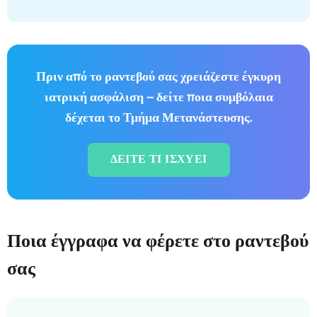
Πριν από το ραντεβού σας χρειάζεστε έγκυρη
ιατρική ασφάλιση — δείτε ποια συμβόλαια
δέχεται το Τμήμα Μετανάστευσης.
ΔΕΊΤΕ ΤΙ ΙΣΧΎΕΙ
Ποια έγγραφα να φέρετε στο ραντεβού
σας