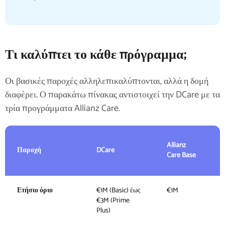
Τι καλύπτει το κάθε πρόγραμμα;
Οι βασικές παροχές αλληλεπικαλύπτονται, αλλά η δομή
διαφέρει. Ο παρακάτω πίνακας αντιστοιχεί την DCare με τα
τρία προγράμματα Allianz Care.
A
Allianz
Παροχή
DCare
C
Care Base
E
Ετήσιο όριο
€1M (Basic) έως
€1M
€
€3M (Prime
Plus)