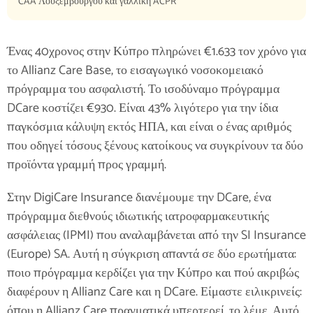
CAA Λουξεμβούργου και γαλλική ACPR
Ένας 40χρονος στην Κύπρο πληρώνει €1.633 τον χρόνο για
το Allianz Care Base, το εισαγωγικό νοσοκομειακό
πρόγραμμα του ασφαλιστή. Το ισοδύναμο πρόγραμμα
DCare κοστίζει €930. Είναι 43% λιγότερο για την ίδια
παγκόσμια κάλυψη εκτός ΗΠΑ, και είναι ο ένας αριθμός
που οδηγεί τόσους ξένους κατοίκους να συγκρίνουν τα δύο
προϊόντα γραμμή προς γραμμή.
Στην DigiCare Insurance διανέμουμε την DCare, ένα
πρόγραμμα διεθνούς ιδιωτικής ιατροφαρμακευτικής
ασφάλειας (IPMI) που αναλαμβάνεται από την SI Insurance
(Europe) SA. Αυτή η σύγκριση απαντά σε δύο ερωτήματα:
ποιο πρόγραμμα κερδίζει για την Κύπρο και πού ακριβώς
διαφέρουν η Allianz Care και η DCare. Είμαστε ειλικρινείς:
όπου η Allianz Care πραγματικά υπερτερεί, το λέμε. Αυτό