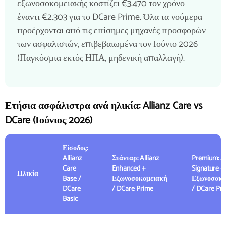
εξωνοσοκομειακής κοστίζει €3.470 τον χρόνο
έναντι €2.303 για το DCare Prime. Όλα τα νούμερα
προέρχονται από τις επίσημες μηχανές προσφορών
των ασφαλιστών, επιβεβαιωμένα τον Ιούνιο 2026
(Παγκόσμια εκτός ΗΠΑ, μηδενική απαλλαγή).
Ετήσια ασφάλιστρα ανά ηλικία: Allianz Care vs
DCare (Ιούνιος 2026)
Είσοδος:
Allianz
Στάνταρ: Allianz
Premium: Al
Care
Enhanced +
Signature +
Ηλικία
Base /
Εξωνοσοκομειακή
Εξωνοσοκο
DCare
/ DCare Prime
/ DCare Pri
Basic