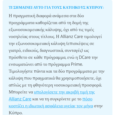
ΤΙ ΣΗΜΑΊΝΕΙ ΑΥΤΌ ΓΙΑ ΤΟΥΣ ΚΑΤΟΊΚΟΥΣ ΚΎΠΡΟΥ:
Η πραγματική διαφορά ανάμεσα στα δύο
προγράμματα καθορίζεται από τη δομή της
εξωνοσοκομειακής κάλυψης, όχι από τις τιμές
νοσηλείας στους τίτλους. Η Allianz Care τιμολογεί
την εξωνοσοκομειακή κάλυψη (επισκέψεις σε
γιατρό, ειδικούς, διαγνωστικά, συνταγές) ως
πρόσθετο σε κάθε πρόγραμμα, ενώ η DCare την
ενσωματώνει από το πρόγραμμα Prime.
Τιμολογήστε πάντα και τα δύο προγράμματα με την
κάλυψη που πραγματικά θα χρησιμοποιήσετε, όχι
απλώς με τη φθηνότερη νοσοκομειακή προσφορά.
Μπορείτε να
υπολογίσετε την ακριβή τιμή της
Allianz Care
και να τη συγκρίνετε με το
πόσο
κοστίζει η ιδιωτική ασφάλεια υγείας τον μήνα
στην
Κύπρο.