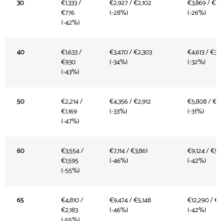
30
€1,333 /
€2,927 / €2,102
€3,869 / €2,
€776
(-28%)
(-26%)
(-42%)
40
€1,633 /
€3,470 / €2,303
€4,613 / €3,
€930
(-34%)
(-32%)
(-43%)
50
€2,214 /
€4,356 / €2,912
€5,808 / €3
€1,169
(-33%)
(-31%)
(-47%)
60
€3,554 /
€7,114 / €3,861
€9,124 / €5,
€1,595
(-46%)
(-42%)
(-55%)
65
€4,810 /
€9,474 / €5,148
€12,290 / €
€2,183
(-46%)
(-42%)
(-55%)