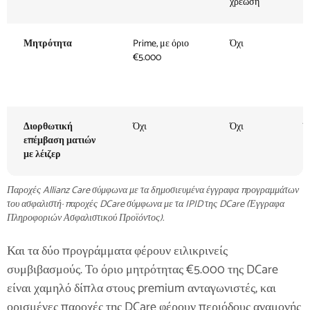
χρέωση
χ
Μητρότητα
Prime, με όριο
Όχι
Ν
€5.000
(
α
~
Διορθωτική
Όχι
Όχι
Ό
επέμβαση ματιών
με λέιζερ
Παροχές Allianz Care σύμφωνα με τα δημοσιευμένα έγγραφα προγραμμάτων
του ασφαλιστή· παροχές DCare σύμφωνα με τα IPID της DCare (Έγγραφα
Πληροφοριών Ασφαλιστικού Προϊόντος).
Και τα δύο προγράμματα φέρουν ειλικρινείς
συμβιβασμούς. Το όριο μητρότητας €5.000 της DCare
είναι χαμηλό δίπλα στους premium ανταγωνιστές, και
ορισμένες παροχές της DCare φέρουν περιόδους αναμονής