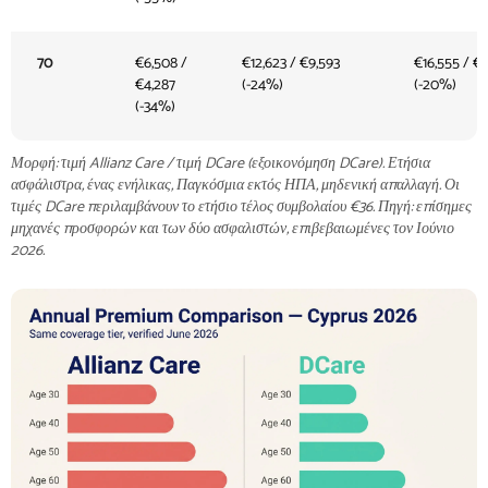
70
€6,508 /
€12,623 / €9,593
€16,555 / €1
€4,287
(-24%)
(-20%)
(-34%)
Μορφή: τιμή Allianz Care / τιμή DCare (εξοικονόμηση DCare). Ετήσια
ασφάλιστρα, ένας ενήλικας, Παγκόσμια εκτός ΗΠΑ, μηδενική απαλλαγή. Οι
τιμές DCare περιλαμβάνουν το ετήσιο τέλος συμβολαίου €36. Πηγή: επίσημες
μηχανές προσφορών και των δύο ασφαλιστών, επιβεβαιωμένες τον Ιούνιο
2026.