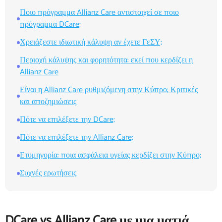
Ποιο πρόγραμμα Allianz Care αντιστοιχεί σε ποιο
πρόγραμμα DCare;
Χρειάζεστε ιδιωτική κάλυψη αν έχετε ΓεΣΥ;
Περιοχή κάλυψης και φορητότητα: εκεί που κερδίζει η
Allianz Care
Είναι η Allianz Care ρυθμιζόμενη στην Κύπρο; Κριτικές
και αποζημιώσεις
Πότε να επιλέξετε την DCare;
Πότε να επιλέξετε την Allianz Care;
Ετυμηγορία: ποια ασφάλεια υγείας κερδίζει στην Κύπρο;
Συχνές ερωτήσεις
DCare vs Allianz Care με μια ματιά