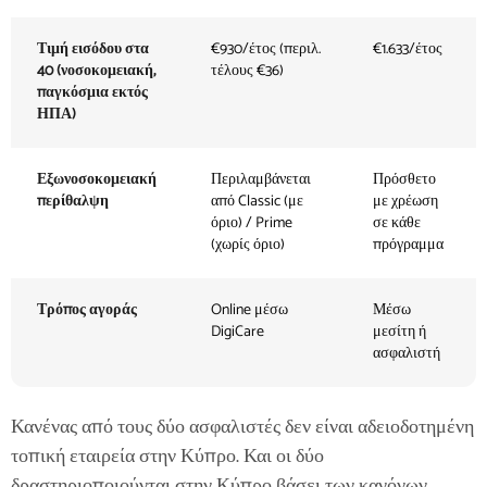
Τιμή εισόδου στα
€930/έτος (περιλ.
€1.633/έτος
40 (νοσοκομειακή,
τέλους €36)
παγκόσμια εκτός
ΗΠΑ)
Εξωνοσοκομειακή
Περιλαμβάνεται
Πρόσθετο
περίθαλψη
από Classic (με
με χρέωση
όριο) / Prime
σε κάθε
(χωρίς όριο)
πρόγραμμα
Τρόπος αγοράς
Online μέσω
Μέσω
DigiCare
μεσίτη ή
ασφαλιστή
Κανένας από τους δύο ασφαλιστές δεν είναι αδειοδοτημένη
τοπική εταιρεία στην Κύπρο. Και οι δύο
δραστηριοποιούνται στην Κύπρο βάσει των κανόνων