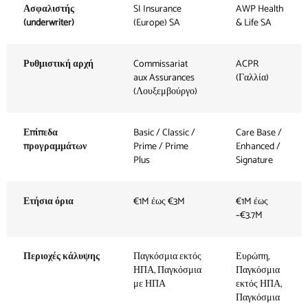
Ασφαλιστής
SI Insurance
AWP Health
(underwriter)
(Europe) SA
& Life SA
Ρυθμιστική αρχή
Commissariat
ACPR
aux Assurances
(Γαλλία)
(Λουξεμβούργο)
Επίπεδα
Basic / Classic /
Care Base /
προγραμμάτων
Prime / Prime
Enhanced /
Plus
Signature
Ετήσια όρια
€1M έως €3M
€1M έως
~€3.7M
Περιοχές κάλυψης
Παγκόσμια εκτός
Ευρώπη,
ΗΠΑ, Παγκόσμια
Παγκόσμια
με ΗΠΑ
εκτός ΗΠΑ,
Παγκόσμια