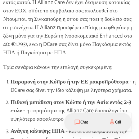
εκτός αυτού. Η Allianz Care δεν έχει δέσμευση κατοικίας
στον ΕΟΧ, οπότε το συμβόλαιο σας ακολουθεί στο
Ντουμπάι, τη Σιγκαπούρη ή όπου σας πάει η δουλειά σας
στη συνέχεια. Η Allianz προσφέρει επίσης μια φθηνότερη
ζώνη μόνο για την Ευρώπη (νοσοκομειακό Enhanced στα
40: €1.793), ενώ η DCare σας δίνει μόνο Παγκόσμια εκτός
ΗΠΑ ή Παγκόσμια με ΗΠΑ.
Τρία σενάρια κάνουν την επιλογή συγκεκριμένη:
Παραμονή στην Κύπρο ή την ΕΕ μακροπρόθεσμα
- η
DCare σας δίνει την ίδια κάλυψη με λιγότερα χρήματα.
Πιθανή μετάθεση στον Κόλπο ή την Ασία εντός 2-3
ετών
- η φορητότητα της Allianz Care δικαιολογεί το
υψηλότερο ασφάλιστρό της.
Chat
Call
Ανάγκη κάλυψης ΗΠΑ
- και οι δύο ασφαλιστές την