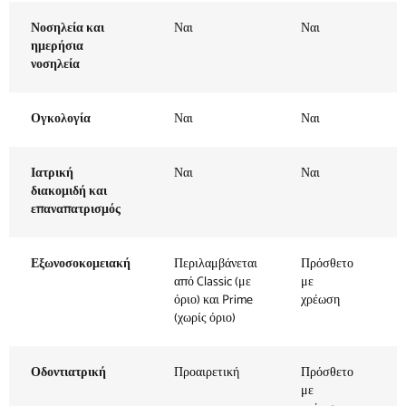
Νοσηλεία και
Ναι
Ναι
Ν
ημερήσια
νοσηλεία
Ογκολογία
Ναι
Ναι
Ν
Ιατρική
Ναι
Ναι
Ν
διακομιδή και
επαναπατρισμός
Εξωνοσοκομειακή
Περιλαμβάνεται
Πρόσθετο
Π
από Classic (με
με
μ
όριο) και Prime
χρέωση
χ
(χωρίς όριο)
Οδοντιατρική
Προαιρετική
Πρόσθετο
Π
με
μ